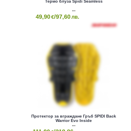
Термо блуза Spidi Seamless
49,90
/97,60
€
лв.
Протектор за вграждане Гръб SPIDI Back
Warrior Evo Inside