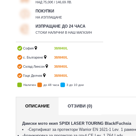
НАД 75,00€ / 146,69 ЛВ.
ПОКУПКИ
НА ИЗПЛАЩАНЕ
ИЗПРАЩАНЕ ДО 24 ЧАСА
СТОКИ НАЛИЧНИ В НАШ МАГАЗИН
София
38/M
40/L
с. Българене
38/M
40/L
Склад Линсон
38/M
40/L
Гоце Делчев
38/M
40/L
Наличен
до 48 часа
3 до 10 дни
ОПИСАНИЕ
ОТЗИВИ (0)
Дамски мото екип SPIDI LASER TOURING Black/Fuchsia
-Сертификат за протектори Warrior EN 1621-1 Lev. 1 рамен
-Аранжировка за протектор за гръб CE Lev. 1 Z64 Lady