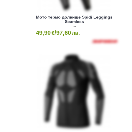
Мото термо долнище Spidi Leggings
Seamless
49,90
/97,60
€
лв.