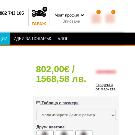
0
0
0
882 743 105
Моят профил
Вписване
ГАРАЖ
ЦИИ
ИДЕИ ЗА ПОДАРЪК
БЛОГ
802,00€ /
1568,58 лв.
Продукти
от марката
Таблица с размери
Други цветове: