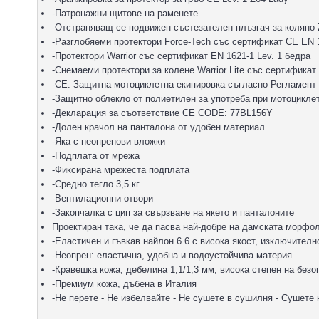
-Патронажни щитове на раменете
-Отстраняващ се подвижен състезателен плъзгач за коляно 
-Разглобяеми протектори Force-Tech със сертификат CE EN 1
-Протектори Warrior със сертификат EN 1621-1 Lev. 1 бедра
-Снемаеми протектори за колене Warrior Lite със сертификат
-CE: Защитна мотоциклетна екипировка съгласно Регламент 
-Защитно облекло от полиетилен за употреба при мотоциклет
-Декларация за съответствие CE CODE: 77BL156Y
-Долен крачол на панталона от удобен материал
-Яка с неопренови вложки
-Подплата от мрежа
-Фиксирана мрежеста подплата
-Средно тегло 3,5 кг
-Вентилационни отвори
-Закопчалка с цип за свързване на якето и панталоните
Проектиран така, че да пасва най-добре на дамската морфо
-Еластичен и гъвкав найлон 6.6 с висока якост, изключителн
-Неопрен: еластична, удобна и водоустойчива материя
-Кравешка кожа, дебелина 1,1/1,3 мм, висока степен на безо
-Премиум кожа, дъбена в Италия
-Не перете - Не избелвайте - Не сушете в сушилня - Сушете 