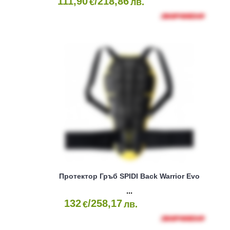
111,90
/218,86
€
лв.
Протектор Гръб SPIDI Back Warrior Evo
132
/258,17
€
лв.