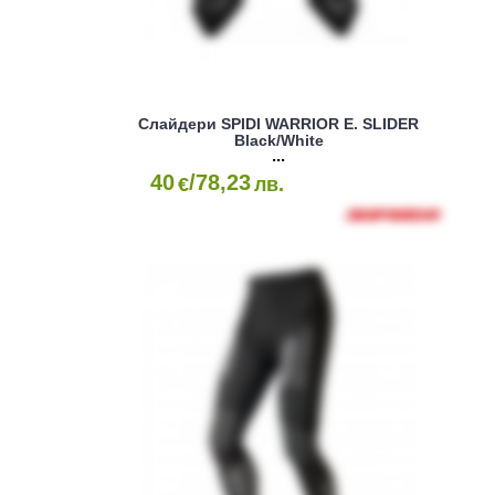
Слайдери SPIDI WARRIOR E. SLIDER
Black/White
40
/78,23
€
лв.