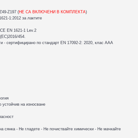
Z49-Z197 (
НЕ СА ВКЛЮЧЕНИ В КОМПЛЕКТА
)
621-1:2012 за лактите
 CE EN 1621-1 Lev.2
(ЕС)2016/454.
и - сертифицирано по стандарт EN 17092-2: 2020, клас AAA
логия
о устойчив на износване
пасност
на сянка - Не гладете - Не почиствайте химически - Не мачкайте