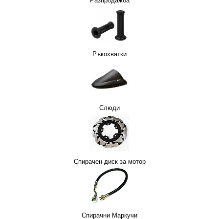
Разпродажба
Ръкохватки
Слюди
Спирачен диск за мотор
Спирачни Маркучи