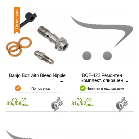
По поръчка
Banjo Bolt with Bleed Nipple
BCF-422 Ремонтен
комплект, спирачен
апарат
По поръчка
Наличен в наш магазин
00
67
70
00
30
/58
31
/62
€
лв.
€
лв.