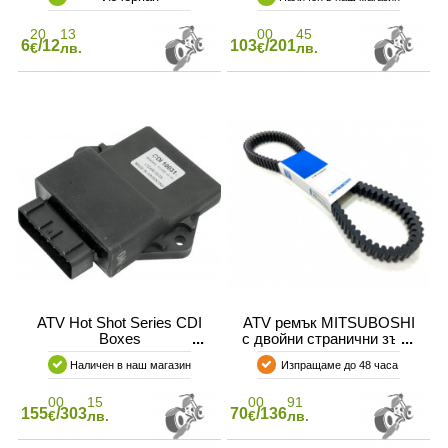
20
13
00
45
6
/12
103
/201
€
лв.
€
лв.
ATV Hot Shot Series CDI
ATV ремък MITSUBOSHI
Boxes
с двойни странични зъби
Наличен в наш магазин
Изпращаме до 48 часа
00
15
00
91
155
/303
70
/136
€
лв.
€
лв.