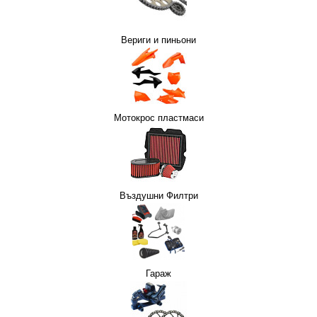
Вериги и пиньони
Мотокрос пластмаси
СОАРИ
МОТО ОКАЧВАНЕ
СИГУРНОСТ
РЪКАВИЦИ MTB/ВЕЛО
Въздушни Филтри
И
ЛО
МОТО РОГАТКИ
СТОЙКИ
Гараж