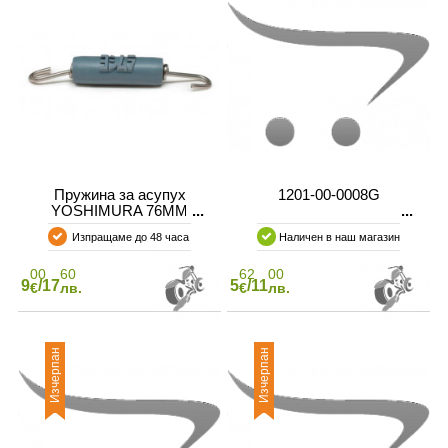
Пружина за асупух
1201-00-0008G
YOSHIMURA 76MM
Изпращаме до 48 часа
Наличен в наш магазин
00
60
62
00
9
/17
5
/11
€
лв.
€
лв.
Изчерпан
Изчерпан