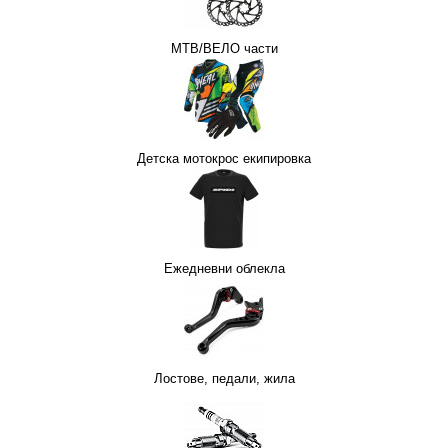
MTB/ВЕЛО части
СТМАСИ
Н
НАКЛАДКИ ЗА МОТОР
Детска мотокрос екипировка
 ЗА МОТОР
СПИРАЧНИ МАРКУЧИ
Ежедневни облекла
Лостове, педали, жила
ОТОРИ
СЪЕДИНИТЕЛ НА МОТОР