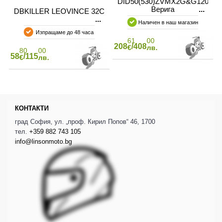
DID50(530)ZVMX2G&G120
Верига
DBKILLER LEOVINCE 32C
Наличен в наш магазин
Изпращаме до 48 часа
61
00
208
/408
€
лв.
80
00
58
/115
€
лв.
КОНТАКТИ
град София, ул. „проф. Кирил Попов“ 46, 1700
тел.
+359 882 743 105
info@linsonmoto.bg