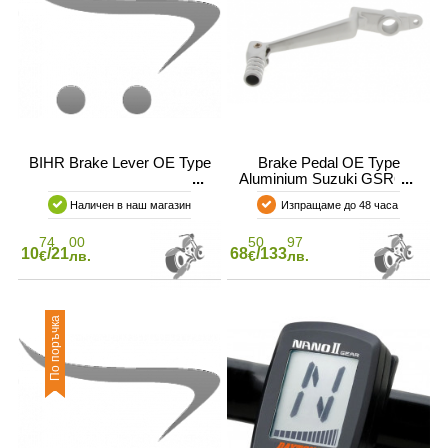
BIHR Brake Lever OE Type
Brake Pedal OE Type
Aluminium Suzuki GSR600
Наличен в наш магазин
Изпращаме до 48 часа
74
00
50
97
10
/21
68
/133
€
лв.
€
лв.
По поръчка