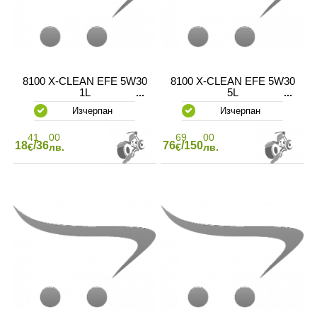
8100 X-CLEAN EFE 5W30
8100 X-CLEAN EFE 5W30
1L
5L
Изчерпан
Изчерпан
41
00
69
00
18
/36
76
/150
€
лв.
€
лв.