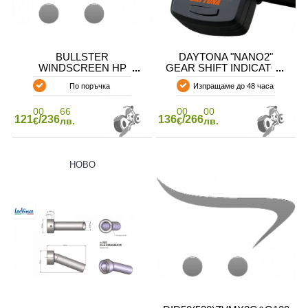
BULLSTER
DAYTONA "NANO2"
WINDSCREEN HP
GEAR SHIFT INDICATOR
HONDA
По поръчка
Изпращаме до 48 часа
CROSSRUNNER800
CLEAR
00
66
00
00
121
/236
136
/266
€
лв.
€
лв.
НОВО