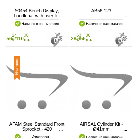
90454 Bench Display,
AB56-123
handlebar with riser for
motorcycle products
Наличен в наш магазин
Наличен в наш магазин
exposure
24
00
63
00
56
/110
28
/56
€
лв.
€
лв.
Изчерпан
AFAM Steel Standard Front
AIRSAL Cylinder Kit -
Sprocket - 420
Ø41mm
Изчерпан
Наличен в наш магазин