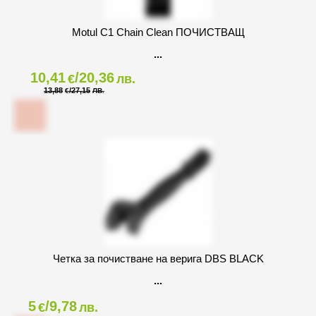
Motul C1 Chain Clean ПОЧИСТВАЩ
10,41
/20,36
€
лв.
13,88
/27,15
€
ЛВ.
Четка за почистване на верига DBS BLACK
5
/9,78
€
лв.