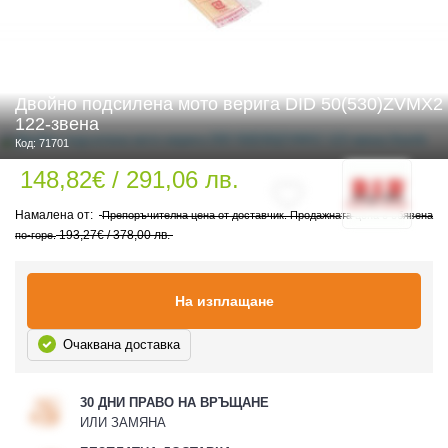
 ЧАСТИ
Двойно подсилена мото верига DID 50(530)ZVMX2
122-звена
Код: 71701
148,82€ / 291,06 лв.
Препоръчителна цена от доставчик. Продажната цена е обявена
193,27€ / 378,00 лв.
по-горе.
На изплащане
Очаквана доставка
30 ДНИ ПРАВО НА ВРЪЩАНЕ
ИЛИ ЗАМЯНА
ДУРО ЕКИПИРОВКА