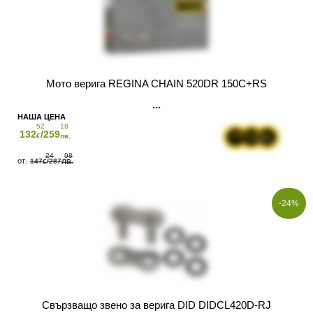
Мото верига REGINA CHAIN 520DR 150C+RS
52
18
132
/259
€
лв.
24
98
147
/287
€
ЛВ.
-24%
Свързващо звено за верига DID DIDCL420D-RJ