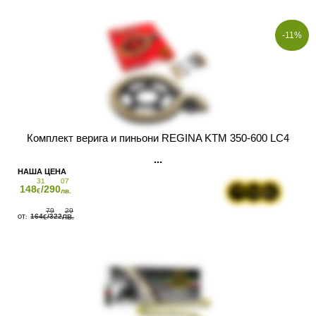
-11%
Комплект верига и пиньони REGINA KTM 350-600 LC4
31
07
148
/290
€
лв.
79
29
164
/322
€
ЛВ.