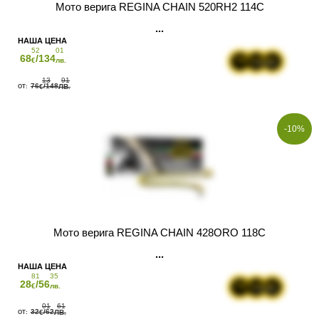
Мото верига REGINA CHAIN 520RH2 114C
52
01
68
/134
€
лв.
13
91
76
/148
€
ЛВ.
-10%
Мото верига REGINA CHAIN 428ORO 118C
81
35
28
/56
€
лв.
01
61
32
/62
€
ЛВ.