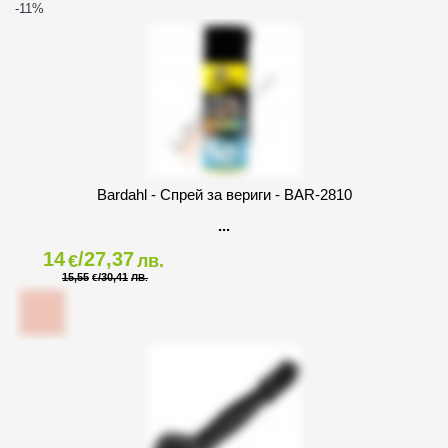
-11
%
Bardahl - Спрей за вериги - BAR-2810
14
/27,37
€
лв.
15,55
/30,41
€
ЛВ.