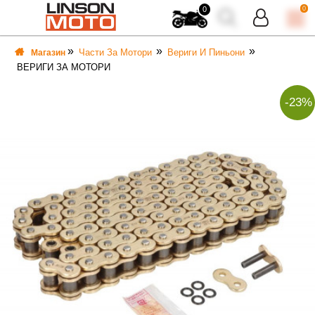
0
0
Части За Мотори
Вериги И Пиньони
Магазин
ВЕРИГИ ЗА МОТОРИ
-23%
ВКА
ВКА