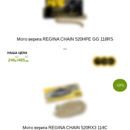
Мото верига REGINA CHAIN 520HPE GG 118RS
42
87
248
/485
€
лв.
-10%
Мото верига REGINA CHAIN 520RX3 114C