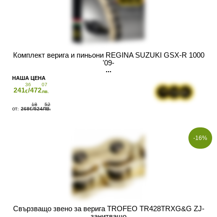
Комплект верига и пиньони REGINA SUZUKI GSX-R 1000
'09-
36
07
241
/472
€
лв.
18
52
268
/524
€
ЛВ.
-16%
Свързващо звено за верига TROFEO TR428TRXG&G ZJ-
занитващо