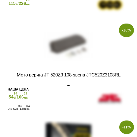
115
/226
€
лв.
-16%
Мото верига JT 520Z3 108-звена JTC520Z3108RL
34
28
54
/106
€
лв.
93
04
63
/125
€
ЛВ.
-11%