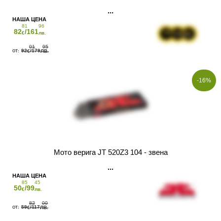
81
96
82
/161
€
лв.
01
95
92
/179
€
ЛВ.
-16%
Мото верига JT 520Z3 104 - звена
85
45
50
/99
€
лв.
82
00
59
/117
€
ЛВ.