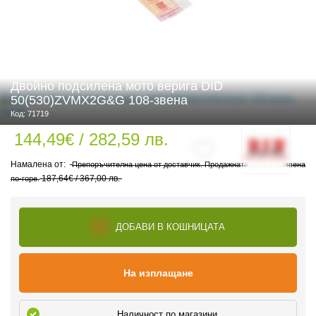
 ЧАСТИ
Двойно подсилена мото верига DID
50(530)ZVMX2G&G 108-звена
Код: 71719
144,49€ / 282,59 лв.
Препоръчителна цена от доставчик. Продажната цена е обявена
187,64€ / 367,00 лв.
по-горе.
ДОБАВИ В КОШНИЦАТА
На изплащане
Наличност по магазини
ДУРО ЕКИПИРОВКА