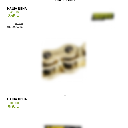
61
10
2
/5
€
лв.
07
00
3
/6
€
ЛВ.
00
00
0
/0
€
лв.