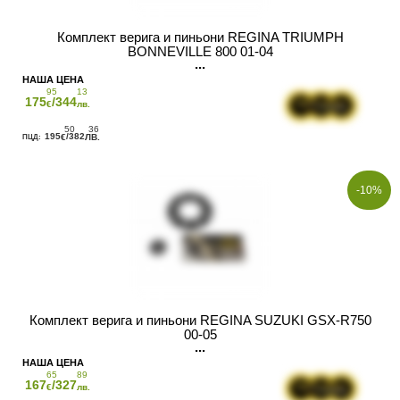
Комплект верига и пиньони REGINA TRIUMPH
BONNEVILLE 800 01-04
95
13
175
/344
€
лв.
50
36
195
/382
€
ЛВ.
-10%
Комплект верига и пиньони REGINA SUZUKI GSX-R750
00-05
65
89
167
/327
€
лв.