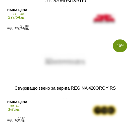
JTC520HDSG&B110
81
40
27
/54
€
лв.
72
00
32
/64
€
ЛВ.
-10%
Свързващо звено за верига REGINA 420OROY RS
59
11
1
/3
€
лв.
77
46
1
/3
€
ЛВ.