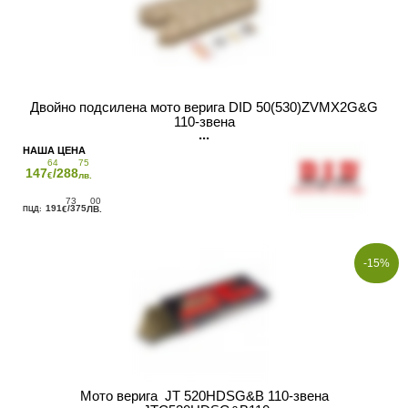
Двойно подсилена мото верига DID 50(530)ZVMX2G&G
110-звена
64
75
147
/288
€
лв.
73
00
191
/375
€
ЛВ.
-15%
Мото верига JT 520HDSG&B 110-звена