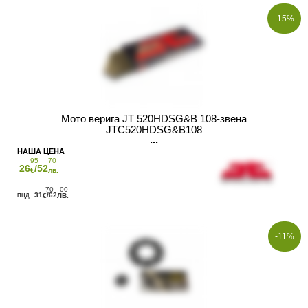
-15%
Мото верига JT 520HDSG&B 108-звена
JTC520HDSG&B108
95
70
26
/52
€
лв.
70
00
31
/62
€
ЛВ.
-11%