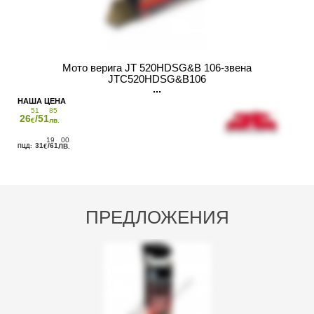
Мото верига JT 520HDSG&B 106-звена
JTC520HDSG&B106
51
85
26
/51
€
лв.
19
00
31
/61
€
ЛВ.
ПРЕДЛОЖЕНИЯ