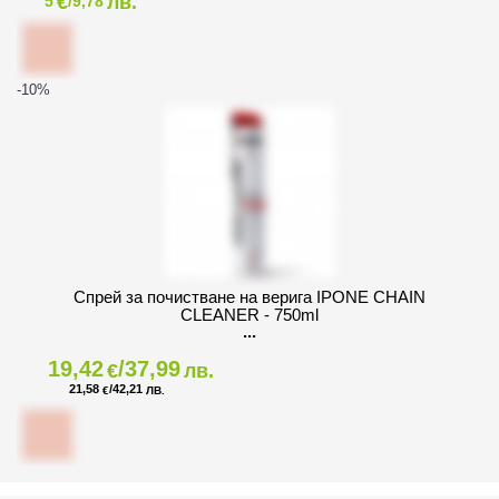
€
лв.
5
/9,78
-10
%
Спрей за почистване на верига IPONE CHAIN
CLEANER - 750ml
19,42
/37,99
€
лв.
21,58
/42,21
€
ЛВ.