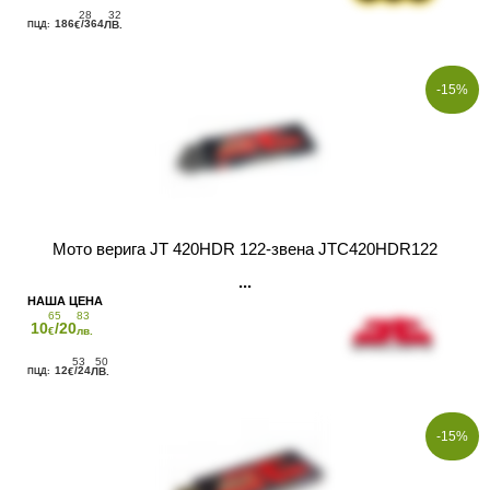
28
32
186
/364
€
ЛВ.
-15%
Мото верига JT 420HDR 122-звена JTC420HDR122
65
83
10
/20
€
лв.
53
50
12
/24
€
ЛВ.
-15%