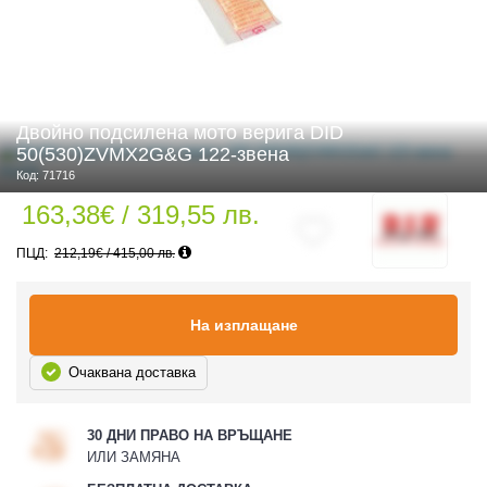
 ЧАСТИ
Двойно подсилена мото верига DID
50(530)ZVMX2G&G 122-звена
Код: 71716
163,38€ / 319,55 лв.
212,19€ / 415,00 лв.
На изплащане
Очаквана доставка
30 ДНИ ПРАВО НА ВРЪЩАНЕ
ИЛИ ЗАМЯНА
ДУРО ЕКИПИРОВКА