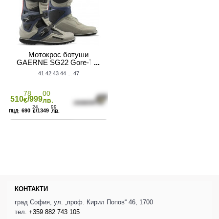
Мотокрос ботуши
GAERNE SG22 Gore-Tex
Rocky Sunset
41
42
43
44
...
47
78
00
510
/999
€
лв.
24
99
690
/1349
€
ЛВ.
КОНТАКТИ
град София, ул. „проф. Кирил Попов“ 46, 1700
тел.
+359 882 743 105