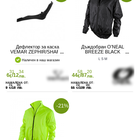
Дефлектор за каска
Дъждобран O'NEAL
VEMAR ZEPHIR/SHARKI
BREEZE BLACK
L
S
M
Наличен в наш магазин
31
34
58
20
6
/12
44
/87
€
лв.
€
лв.
71
99
73
00
9
/18
55
/109
€
ЛВ.
€
ЛВ.
-21%