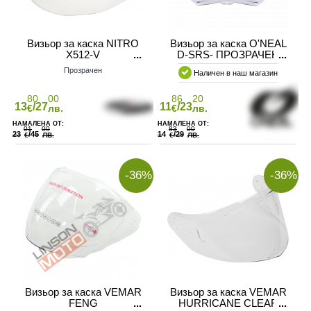
Визьор за каска NITRO
Визьор за каска O'NEAL
X512-V
D-SRS- ПРОЗРАЧЕН
Прозрачен
Наличен в наш магазин
80
00
86
20
13
/27
11
/23
€
лв.
€
лв.
АТЕЛ НА МОТОР
01
00
83
00
23
/45
14
/29
€
ЛВ.
€
ЛВ.
-36%
-36%
Визьор за каска VEMAR
Визьор за каска VEMAR
FENG
HURRICANE CLEAR