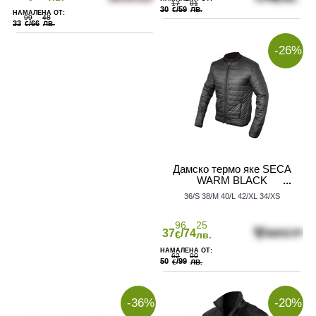
17
01
30
/59
€
ЛВ.
99
48
33
/66
€
ЛВ.
-26%
Дамско термо яке SECA
WARM BLACK
36/S
38/M
40/L
42/XL
34/XS
96
25
37
/74
€
лв.
62
00
50
/99
€
ЛВ.
-36%
-20%