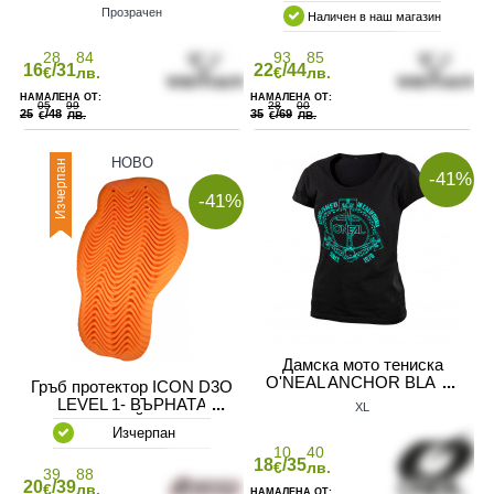
Прозрачен
Наличен в наш магазин
28
84
93
85
16
/31
22
/44
€
лв.
€
лв.
05
99
28
00
25
/48
35
/69
€
ЛВ.
€
ЛВ.
НОВО
Изчерпан
-41%
-41%
Дамска мото тениска
O'NEAL ANCHOR BLACK
Гръб протектор ICON D3O
LEVEL 1- ВЪРНАТА
XL
БРОЙКА
Изчерпан
10
40
18
/35
€
лв.
39
88
20
/39
€
лв.