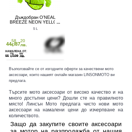
Дъждобран O'NEAL
BREEZE NEON YELLOW
S
L
58
20
44
/87
€
лв.
73
00
55
/109
€
ЛВ.
Възползвайте се от изгодните оферти за качествени мото
аксесоари, които нашият онлайн магазин LINSONMOTO ви
предлага.
Търсите мото аксесоари от високо качество и на
много достъпни цени? Дошли сте на правилното
място! Линсън Мото предлага чисто нови мото
аксесоари на намалени цени до изчерпване на
количеството.
Защо да закупите своите аксесоари
за мотор на разпродажба от нашия