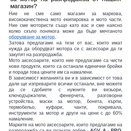
магазин?
Ние не сме само магазин за маркова,
висококачествена мото екипировка и мото части.
Ние сме мотористи също като вас и сме наясно
колко скъпо понякога може да бъде мечтаното
оборудване за мотор
.
Затова предлагаме на тези от вас, които имат
нужда да оборудват мотора си с аксесоари да ги
закупят на разпродажба.
Мото аксесоарите, които ние предлагаме са чисти
нови продукти, които са останали единични бройки
и поради това цените им са намалени.
В зависимост желанията ви и в зависимост от това
дали ще изпреварите всички останали, вие можете
да се сдобиете с нужните ви визьори,
ключодържатели, фенерчета, разговорни
устройства, маски за мотор, бонета, кърпи,
термобельо, куфари, чанти, покривала,
инструменти за мотор и други на цени с до 60%
намаление.
Марките на мото аксесоарите, които предлагаме на
разпродажба са ви познати добре -
AGV, A - PRO,