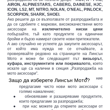
AIRON, ALPINESTARS, CABERG, DAINESE, HJC,
ICON, LS2, MT, NITRO, NOLAN, O’NEAL, PINLOCK,
SCORPION, SHARK, SHOEI.
Ако решите да се възползвате от разпродажбата и
да се сдобиете с маркови, висококачествени мото
аксесоари на
изключително ниски цени
побързайте, тъй като продуктите са единични
бройки и бързо намират своите нови притежатели.
А ако случайно не успеете да закупите аксесоарът,
от който има нужда не се отчайвате, а
проверявайте редовно на страниците на Линсън
Мото и може би следващият път
визьорът,
куфара, инструментите или покривалото,
което
искате ще са налични в секция „Разпродажба на
мото аксесоари”.
●
ние
Защо да изберете Линсън Мото?
предлагаме чисто нови мото аксесоари с
голямо намаление;
●
обновяваме и разширяваме продуктите,
които предлагаме за разпродажба;
●
при нас можете да откриете аксесоари от