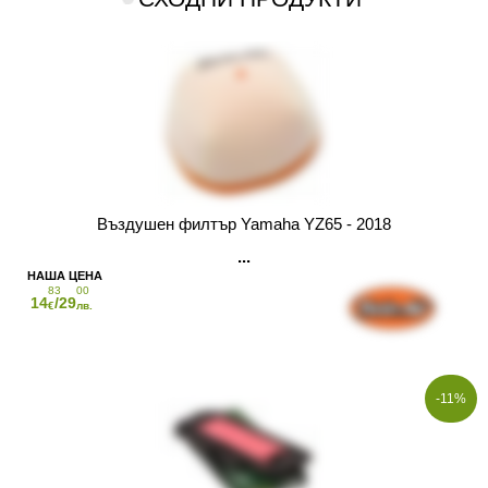
Въздушен филтър Yamaha YZ65 - 2018
83
00
14
/29
€
лв.
-11%