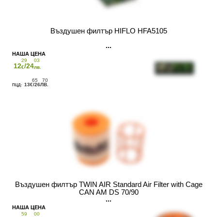
Въздушен филтър HIFLO HFA5105
29
03
12
/24
€
лв.
65
70
13
/26
€
ЛВ.
Въздушен филтър TWIN AIR Standard Air Filter with Cage
CAN AM DS 70/90
59
00