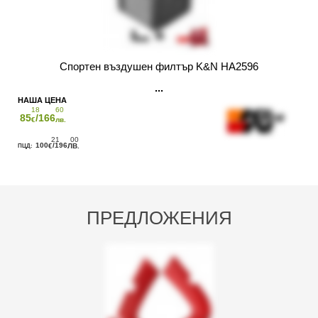
Спортен въздушен филтър K&N HA2596
18
60
85
/166
€
лв.
21
00
100
/196
€
ЛВ.
ПРЕДЛОЖЕНИЯ