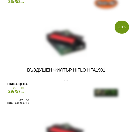
26
/52
€
лв.
-10%
ВЪЗДУШЕН ФИЛТЪР HIFLO HFA1901
22
15
29
/57
€
лв.
47
50
32
/63
€
ЛВ.