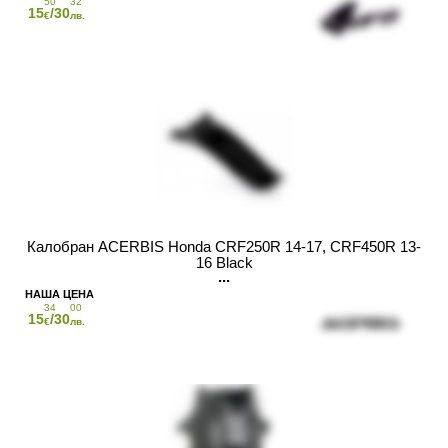
50
32
15
/30
€
лв.
Калобран ACERBIS Honda CRF250R 14-17, CRF450R 13-
16 Black
34
00
15
/30
€
лв.