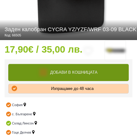
 ЧАСТИ
Заден калобран CYCRA YZ/YZF/WRF 03-09 BLACK
Код: 66505
17,90€ / 35,00 лв.
ДОБАВИ В КОШНИЦАТА
Изпращаме до 48 часа
София
с. Българене
Склад Линсон
Гоце Делчев
ДУРО ЕКИПИРОВКА