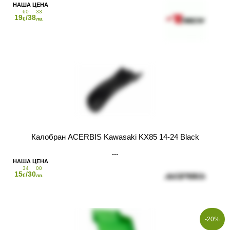
60
33
19
/38
€
лв.
Калобран ACERBIS Kawasaki KX85 14-24 Black
34
00
15
/30
€
лв.
-20%