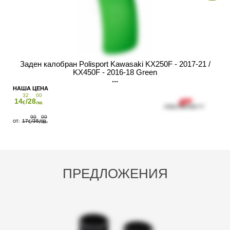
Заден калобран Polisport Kawasaki KX250F - 2017-21 /
KX450F - 2016-18 Green
32
00
14
/28
€
лв.
90
00
17
/35
€
ЛВ.
ПРЕДЛОЖЕНИЯ