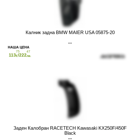
Калник задна BMW MAIER USA 05875-20
75
47
113
/222
€
лв.
Заден Калобран RACETECH Kawasaki KX250F/450F
Black