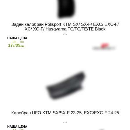
Заден калобран Polisport KTM SX/ SX-F/ EXC/ EXC-F/
XC/ XC-F/ Husqvarna TC/FC/FE/TE Black
90
00
17
/35
€
лв.
Калобран UFO KTM SX/SX-F 23-25, EXC/EXC-F 24-25