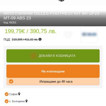
Мото степенки GILLES FOOTREST KIT BK UF23
MT-09 ABS 23
 ЧАСТИ
Код: 66301
199,79€ / 390,75 лв.
210,30€ / 411,32 лв.
ДОБАВИ В КОШНИЦАТА
На изплащане
Изпращаме до 48 часа
София
с. Българене
ДУРО ЕКИПИРОВКА