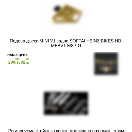
Подова дъска MINI V1 задна SOFTAI HEINZ BIKES HB-
MFBV1-M8P-G
68
49
200
/392
€
лв.
Регулируема стойка за крака, монтирана на рамка - хром