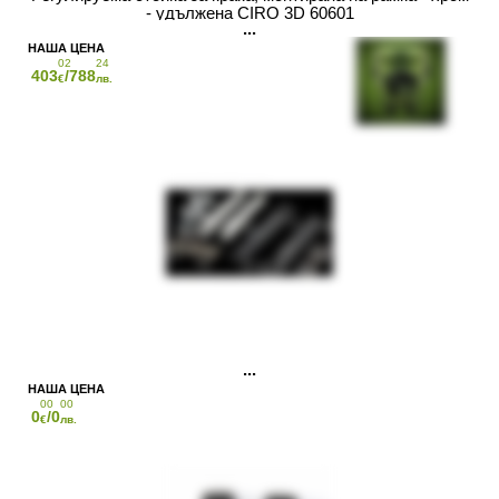
- удължена CIRO 3D 60601
02
24
403
/788
€
лв.
00
00
0
/0
€
лв.