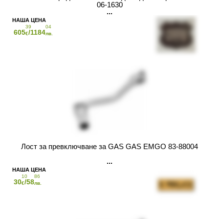
06-1630
39
04
605
/1184
€
лв.
Лост за превключване за GAS GAS EMGO 83-88004
10
86
30
/58
€
лв.