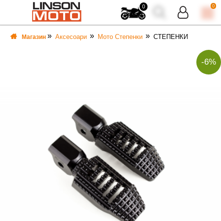
0
0
Аксесоари
Мото Степенки
СТЕПЕНКИ
Магазин
-6%
ВКА
ВКА
ТИ