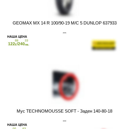
GEOMAX MX 14 R 100/90-19 M/C 5 DUNLOP 637933
88
33
122
/240
€
лв.
Мус TECHNOMOUSSE SOFT - Заден 140-80-18
00
63