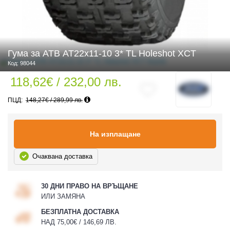
 ЧАСТИ
Гума за АТВ AT22x11-10 3* TL Holeshot XCT
Код: 98044
118,62€ / 232,00 лв.
148,27€ / 289,99 лв.
На изплащане
Очаквана доставка
30 ДНИ ПРАВО НА ВРЪЩАНЕ
ИЛИ ЗАМЯНА
БЕЗПЛАТНА ДОСТАВКА
НАД 75,00€ / 146,69 ЛВ.
ДУРО ЕКИПИРОВКА