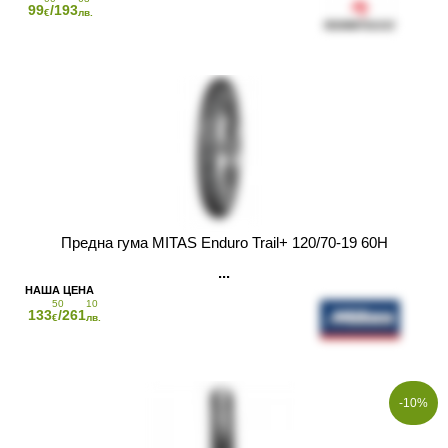
99
/193
€
лв.
Предна гума MITAS Enduro Trail+ 120/70-19 60H
50
10
133
/261
€
лв.
-10%