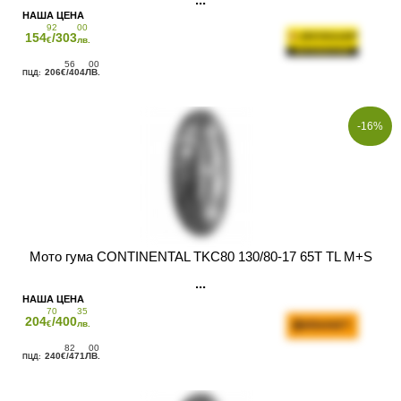
92
00
154
/303
€
лв.
56
00
206
/404
€
ЛВ.
-16%
Мото гума CONTINENTAL TKC80 130/80-17 65T TL M+S
70
35
204
/400
€
лв.
82
00
240
/471
€
ЛВ.