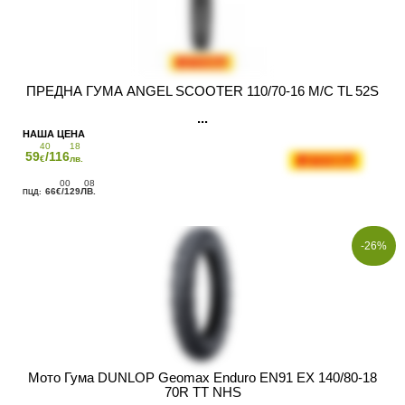
ПРЕДНА ГУМА ANGEL SCOOTER 110/70-16 M/C TL 52S
40
18
59
/116
€
лв.
00
08
66
/129
€
ЛВ.
-26%
Мото Гума DUNLOP Geomax Enduro EN91 EX 140/80-18
70R TT NHS