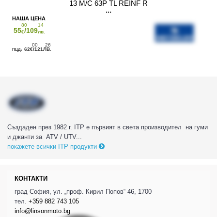
13 M/C 63P TL REINF R
80
14
55
/109
€
лв.
00
26
62
/121
€
ЛВ.
Създаден през 1982 г. ITP е първият в света производител на гуми
и джанти за ATV / UTV...
покажете всички ITP продукти
КОНТАКТИ
град София, ул. „проф. Кирил Попов“ 46, 1700
тел.
+359 882 743 105
info@linsonmoto.bg