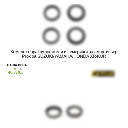
Комплект прахоуловители и семеринги за амортисьор
Prox за SUZUKI/YAMAHA/HONDA XR400R
90
00
40
/80
€
лв.