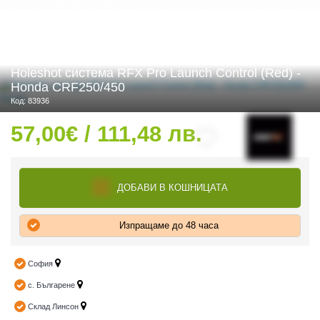
 ЧАСТИ
Holeshot система RFX Pro Launch Control (Red) -
Honda CRF250/450
Код: 83936
57,00€ / 111,48 лв.
ДОБАВИ В КОШНИЦАТА
Изпращаме до 48 часа
София
с. Българене
Склад Линсон
ДУРО ЕКИПИРОВКА