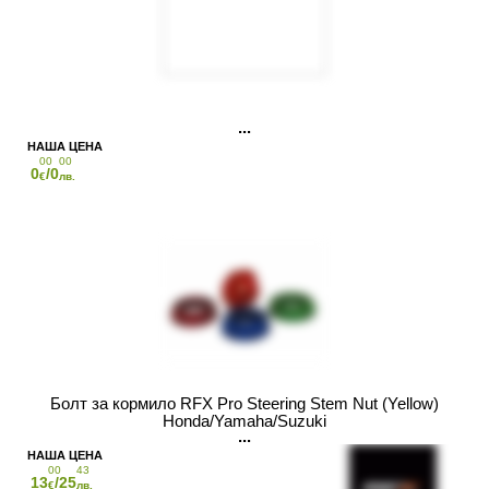
00
00
0
/0
€
лв.
Болт за кормило RFX Pro Steering Stem Nut (Yellow)
Honda/Yamaha/Suzuki
00
43
13
/25
€
лв.