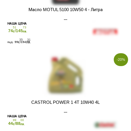
Масло MOTUL 5100 10W50 4 - Литра
51
73
74
/145
€
лв.
35
31
99
/194
€
ЛВ.
-20%
CASTROL POWER 1 4T 10W40 4L
99
00
44
/88
€
лв.