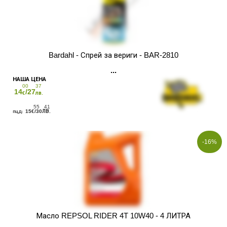
Bardahl - Спрей за вериги - BAR-2810
00
37
14
/27
€
лв.
55
41
15
/30
€
ЛВ.
-16%
Масло REPSOL RIDER 4T 10W40 - 4 ЛИТРА