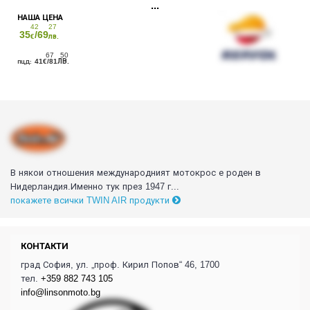
42
27
35
/69
€
лв.
67
50
41
/81
€
ЛВ.
В някои отношения международният мотокрос е роден в
Нидерландия.Именно тук през 1947 г...
покажете всички TWIN AIR продукти
КОНТАКТИ
град София, ул. „проф. Кирил Попов“ 46, 1700
тел.
+359 882 743 105
info@linsonmoto.bg