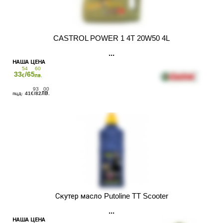
CASTROL POWER 1 4T 20W50 4L
54
60
33
/65
€
лв.
93
00
41
/82
€
ЛВ.
Скутер масло Putoline TT Scooter