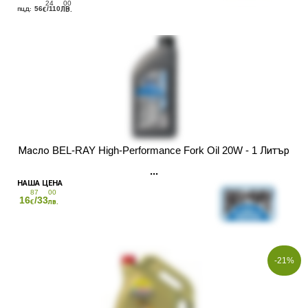
24
00
56
/110
€
ЛВ.
Масло BEL-RAY High-Performance Fork Oil 20W - 1 Литър
87
00
16
/33
€
лв.
-21%