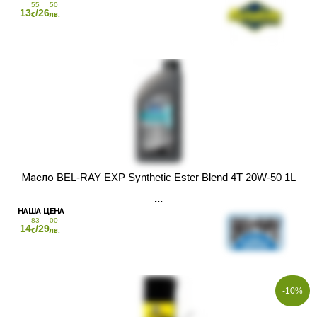
55
50
13
/26
€
лв.
Масло BEL-RAY EXP Synthetic Ester Blend 4T 20W-50 1L
83
00
14
/29
€
лв.
-10%