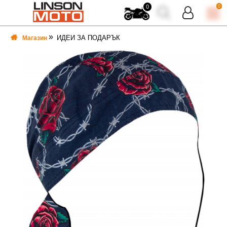
0
0
ИДЕИ ЗА ПОДАРЪК
Магазин
ВКА
ВКА
ТИ