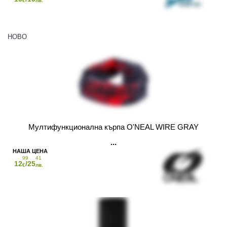
€
лв.
НОВО
Мултифункционална кърпа O'NEAL WIRE GRAY
99
41
12
/25
€
лв.