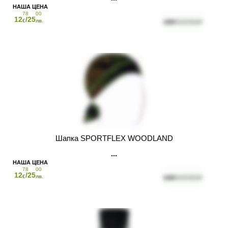
78
00
12
/25
€
лв.
Шапка SPORTFLEX WOODLAND
78
00
12
/25
€
лв.