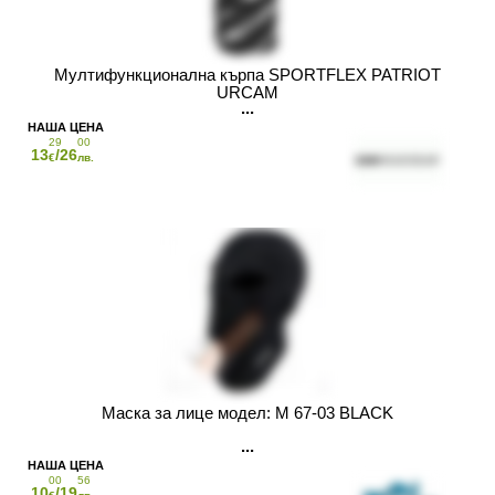
Мултифункционална кърпа SPORTFLEX PATRIOT
URCAM
29
00
13
/26
€
лв.
Маска за лице модел: M 67-03 BLACK
00
56
10
/19