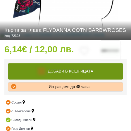
 ЧАСТИ
Кърпа за глава FLYDANNA COTN BARBWROSES
Код: 72328
6,14€ / 12,00 лв.
ДОБАВИ В КОШНИЦАТА
Изпращаме до 48 часа
София
с. Българене
Склад Линсон
Гоце Делчев
ДУРО ЕКИПИРОВКА