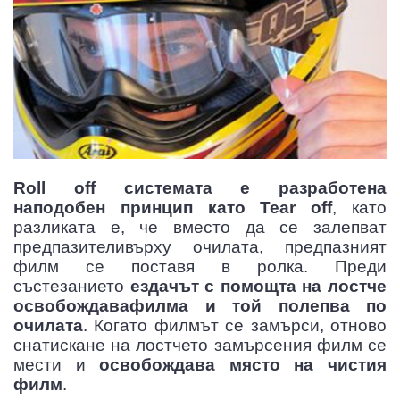
Roll off системата е разработена
наподобен принцип като Tear off
, като
разликата е, че вместо да се залепват
предпазителивърху очилата, предпазният
филм се поставя в ролка. Преди
състезанието
ездачът с помощта на лостче
освобождавафилма и той полепва по
очилата
. Когато филмът се замърси, отново
снатискане на лостчето замърсения филм се
мести и
освобождава място на чистия
филм
.