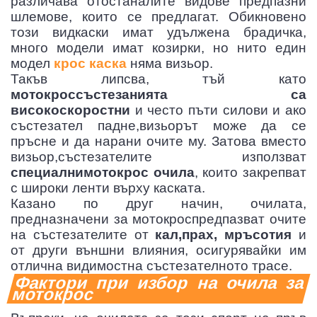
различава отостаналите видове предпазни
шлемове, които се предлагат. Обикновено
този видкаски имат удължена брадичка,
много модели имат козирки, но нито един
модел
крос каска
няма визьор.
Такъв липсва, тъй като
мотокроссъстезанията са
високоскоростни
и често пъти силови и ако
 МОТОР
състезател падне,визьорът може да се
пръсне и да нарани очите му. Затова вместо
визьор,състезателите използват
специалнимотокрос очила
, които закрепват
с широки ленти върху каската.
Казано по друг начин, очилата,
предназначени за мотокроспредпазват очите
на състезателите от
кал,прах, мръсотия
и
от други външни влияния, осигурявайки им
отлична видимостна състезателното трасе.
Фактори при избор на очила за
мотокрос