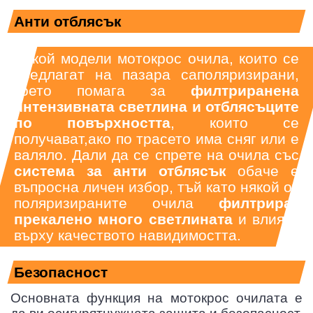
Анти отблясък
Някой модели мотокрос очила, които се
предлагат на пазара саполяризирани,
което помага за
филтриранена
интензивната светлина и отблясъците
по повърхността
, които се
получават,ако по трасето има сняг или е
валяло. Дали да се спрете на очила със
система за анти отблясък
обаче е
въпросна личен избор, тъй като някой от
поляризираните очила
филтрират
прекалено много светлината
и влияят
върху качеството навидимостта.
Безопасност
Основната функция на мотокрос очилата е