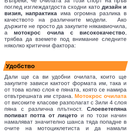
Въпреки, че очилата за този спорт на пръв
поглед изглеждатдоста сходни като
дизайн и
визия, напрактика
има огромна разлика в
качеството на различните модели. Ако
държите не просто да закупите някаквиочила,
а
мотокрос очила с висококачество
,
трябва да вземете под внимание следните
няколко критични фактора:
Удобство
Дали ще са ви удобни очилата, които ще
закупите зависи кактоот формата им, така и
от това колко слоя е пяната, която се намира
отвътрешната им страна.
Мотокрос очилата
от високите класове разполагат с 3или 4 слоя
пяна с различна плътност.
Слоеветепяна
попиват потта от лицето
и по този начин
намаляват значително шанса тяда попадне в
очите на мотоциклетиста и да намали