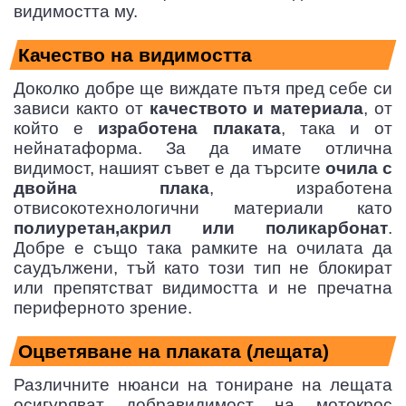
видимостта му.
Качество на видимостта
Доколко добре ще виждате пътя пред себе си
зависи както от
качеството и материала
, от
който е
изработена плаката
, така и от
нейнатаформа. За да имате отлична
видимост, нашият съвет е да търсите
очила с
двойна плака
, изработена
отвисокотехнологични материали като
полиуретан,акрил или поликарбонат
.
Добре е също така рамките на очилата да
саудължени, тъй като този тип не блокират
или препятстват видимостта и не пречатна
периферното зрение.
Оцветяване на плаката (лещата)
Различните нюанси на тониране на лещата
осигуряват добравидимост на мотокрос