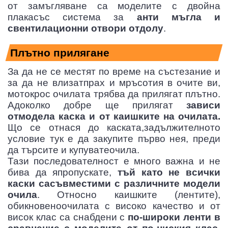
от замъгляване са моделите с двойна
плакасъс система за
анти мъгла и
свентилационни отвори отдолу
.
Плътно прилягане
За да не се местят по време на състезание и
за да не влизатпрах и мръсотия в очите ви,
мотокрос очилата трябва да прилягат плътно.
Адоколко добре ще прилягат
зависи
отмодела каска и от каишките на очилата.
Що се отнася до каската,задължителното
условие тук е да закупите първо нея, преди
да търсите и купуватеочила.
Тази последователност е много важна и не
бива да япропускате,
тъй като не всички
каски сасъвместими с различните модели
очила
. Относно каишките (лентите),
обикновеноочилата с високо качество и от
висок клас са снабдени с
по-широки ленти в