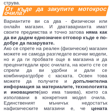
струва.
От къде да закупите мотокрос
очила?
Вариантите ви са два - физически или
онлайн магазин. И дватаварианта имат
своите предимства и точно затова
няма как
да ви дадем еднозначен отговор къде е по-
добре да пазарувате.
Ако се спрете на реален (физически) магазин
можете не самода разгледате всички модели,
но и да ги пробвате още в магазина и да
преценитедали крос очилата, на които сте се
спрели да ви удобни и дали се
комбиниратдобре с каската. Освен това
можете да получите и
допълнителна
информация за материалите, технологията
и иновациите
(ако има такива), които са
използвани в конкретния модел очила.
Единственият мъничък недостатък
нафизическите магазини е, че
цената