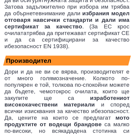
да ви осигурятнужната защита и безопасност.
Затова задължително при избора им трябва
да обърнетевнимание дали
избрания модел
отговаря навсички стандарти и дали има
сертификат за качество
. (За ЕС крос
очилататрябва да притежават сертификат СЕ
и да са сертифицирани за качество
ибезопасност EN 1938).
Производител
Дори и да не ви се вярва, производителят е
от много голямозначение. Колкото по-
популярен е той, толкова по-спокойни можете
да бъдете, чемотокрос очилата, които ще
закупите ще са
изработениот
висококачествени материали
и според
всички изисквания за качество ибезопасност.
Да, цените на които се предлагат
мото
продуктите от водещи брандове
са малко
по-високи, но всякададена стотинка си