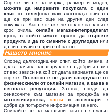
Спрете ли се на марка, размер и модел,
можете да направите покупката с един
клик от телефона или лаптопа
,а очилата
ще са при вас още на другия ден след
покупката. Ако се окаже, че товане са вашите
крос очила,
онлайн магазинитепредлагат
срок, в който имате право да върнете
продукта и да го смените с другмодел
или
да си получите парите обратно.
Нашето мнение
Според дългогодишния опит, който имаме, и
двата начина напазаруване са добри и само
от вас зависи на кой от двата варианта ще се
спрете.
По-важно е не дали пазарувате от
физическиили от онлайн магазин, а каква е
неговата репутация.
Затова, преди да
сенасочите към магазин за продажба на
мотоекипировка,
части
и аксесоари
е
добре да потърсите информация за него.
Спирайте се на магазини, които се славят