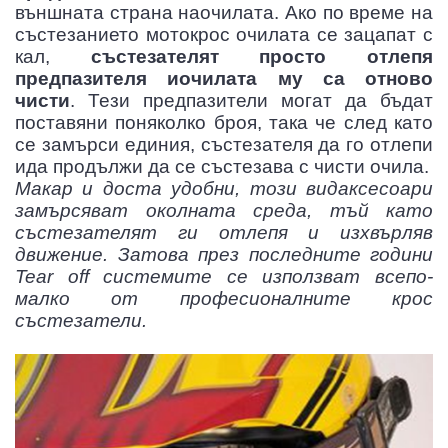
външната страна наочилата. Ако по време на
състезанието мотокрос очилата се зацапат с
кал,
състезателят просто отлепя
предпазителя иочилата му са отново
чисти
. Тези предпазители могат да бъдат
поставяни поняколко броя, така че след като
се замърси единия, състезателя да го отлепи
ида продължи да се състезава с чисти очила.
Макар и доста удобни, този видаксесоари
замърсяват околната среда, тъй като
състезателят ги отлепя и изхвърляв
движение. Затова през последните години
Tear off системите се използват всепо-
малко от професионалните крос
състезатели.