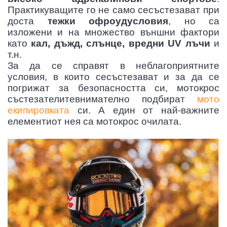
Практикуващите го не само сесъстезават при
доста
тежки офроудусловия
, но са
изложени и на множество външни фактори
като
кал, дъжд, слънце, вредни UV лъчи
и
т.н.
За да се справят в неблагоприятните
условия, в които сесъстезават и за да се
погрижат за безопасността си, мотокрос
 РАДИАТОРИ
РНОСТ
ВИЦИ MTB/ВЕЛО
състезателитевнимателно подбират
мото
екипировката
си. А един от най-важните
елементиот нея са мотокрос очилата.
ОКРОС ПЛАСТМАСИ
КИ