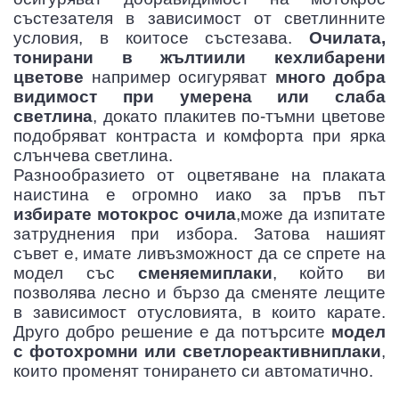
състезателя в зависимост от светлинните
условия, в коитосе състезава.
Очилата,
тонирани в жълтиили кехлибарени
цветове
например осигуряват
много добра
видимост при умерена или слаба
светлина
, докато плакитев по-тъмни цветове
подобряват контраста и комфорта при ярка
слънчева светлина.
Разнообразието от оцветяване на плаката
наистина е огромно иако за пръв път
избирате мотокрос очила
,може да изпитате
затруднения при избора. Затова нашият
съвет е, имате ливъзможност да се спрете на
модел със
сменяемиплаки
, който ви
позволява лесно и бързо да сменяте лещите
в зависимост отусловията, в които карате.
Друго добро решение е да потърсите
модел
с фотохромни или светлореактивниплаки
,
които променят тонирането си автоматично.