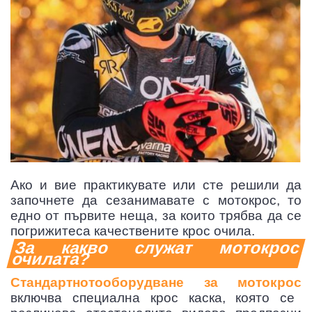
ТЕГОРИЗИРАНИ
Ако и вие практикувате или сте решили да
ОР
АЧНИ МАРКУЧИ
започнете да сезанимавате с мотокрос, то
едно от първите неща, за които трябва да се
погрижитеса качествените крос очила.
За какво служат мотокрос
очилата?
Стандартнотооборудване за мотокрос
включва специална крос каска, която се
ИНИТЕЛ НА МОТОР