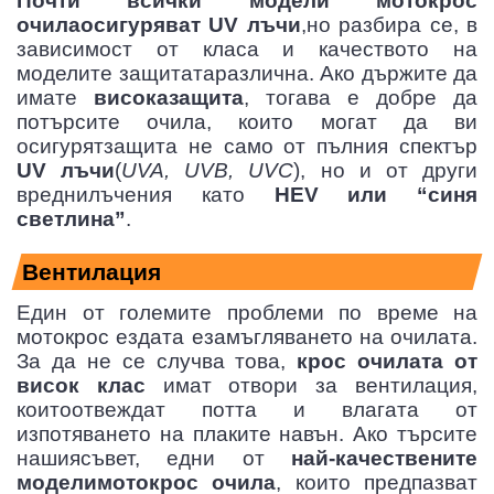
Почти всички модели мотокрос
очилаосигуряват UV лъчи
,но разбира се, в
зависимост от класа и качеството на
моделите защитатаразлична. Ако държите да
имате
високазащита
, тогава е добре да
потърсите очила, които могат да ви
осигурятзащита не само от пълния спектър
UV лъчи
(
UVA, UVB, UVC
), но и от други
вреднилъчения като
HEV или “синя
светлина”
.
Вентилация
Един от големите проблеми по време на
мотокрос ездата езамъгляването на очилата.
За да не се случва това,
крос очилата от
висок клас
имат отвори за вентилация,
коитоотвеждат потта и влагата от
изпотяването на плаките навън. Ако търсите
нашиясъвет, едни от
най-качествените
моделимотокрос очила
, които предпазват