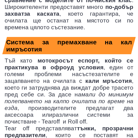
сравнение с моделите от по-ниския клас
.
Широкителенти предоставят много
по-добър
захватза каската
, което гарантира, че
очилата ще останат на мястото си по
времена цялото състезание.
Система за премахване на кал
имръсотия
Тъй като
мотокросът еспорт, който се
практикува в офроуд условия
, един от
големи проблеми насъстезателите е
зацапването на очилата с
кали мръсотия
,
което ги затруднява да виждат добре трасето
пред себе си. За дасе н
амали до минимум
полепването на калпо очилата по време на
езда
, производителите предлагат два
аксесоара илиразлични системи за
почистване - Tearoff и Roll off.
Tear off представляват
тънки, прозрачни
предпазители
, които се поставят на