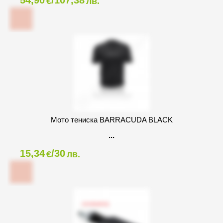
54,90
/107,38
€
лв.
Мото тениска BARRACUDA BLACK
15,34
/30
€
лв.