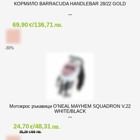
КОРМИЛО BARRACUDA HANDLEBAR 28/22 GOLD
69,90
/136,71
€
лв.
-30
%
Мотокрос ръкавици O'NEAL MAYHEM SQUADRON V.22
WHITE/BLACK
24,70
/48,31
€
лв.
35,28
/69
€
ЛВ.