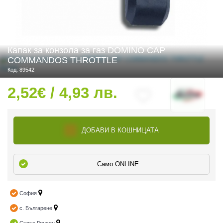
 ЧАСТИ
Капак за конзола за газ DOMINO CAP
COMMANDOS THROTTLE
Код: 89542
2,52€ / 4,93 лв.
ДОБАВИ В КОШНИЦАТА
Само ONLINE
София
с. Българене
ДУРО ЕКИПИРОВКА