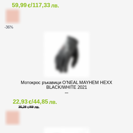
59,99
/117,33
€
лв.
-36
%
Мотокрос ръкавици O'NEAL MAYHEM HEXX
BLACK/WHITE 2021
22,93
/44,85
€
лв.
35,28
/69
€
ЛВ.