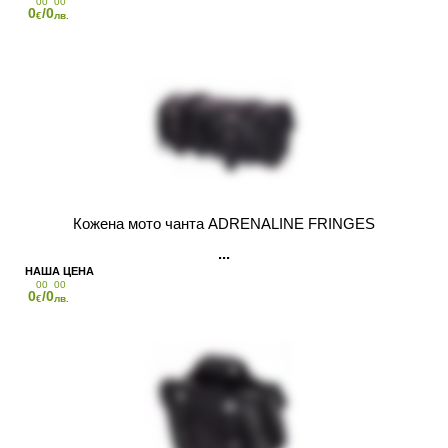
00
00
0
/0
€
лв.
Кожена мото чанта ADRENALINE FRINGES
00
00
0
/0
€
лв.