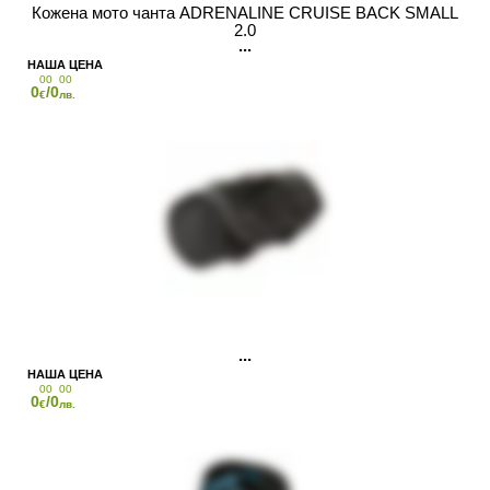
Кожена мото чанта ADRENALINE CRUISE BACK SMALL
2.0
00
00
0
/0
€
лв.
00
00
0
/0
€
лв.