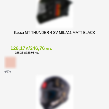
Каска MT THUNDER 4 SV MIL A11 MATT BLACK
126,17
/246,76
€
лв.
168,22
/329,01
€
ЛВ.
-26
%