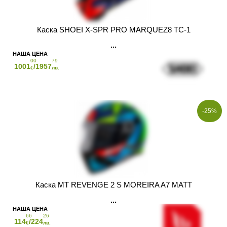
Каска SHOEI X-SPR PRO MARQUEZ8 TC-1
00
79
1001
/1957
€
лв.
-25%
Каска MT REVENGE 2 S MOREIRA A7 MATT
66
26
114
/224
€
лв.