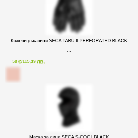
Кожени ръкавици SECA TABU II PERFORATED BLACK
€
лв.
59
/115,39
Маска за лице SECA S-COOL BLACK