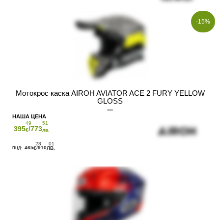
-15%
Мотокрос каска AIROH AVIATOR ACE 2 FURY YELLOW
GLOSS
49
51
395
/773
€
лв.
28
01
465
/910
€
ЛВ.