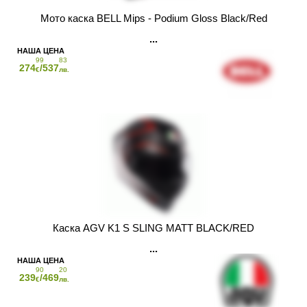
Мото каска BELL Mips - Podium Gloss Black/Red
99
83
274
/537
€
лв.
Каска AGV K1 S SLING MATT BLACK/RED
90
20
239
/469
€
лв.