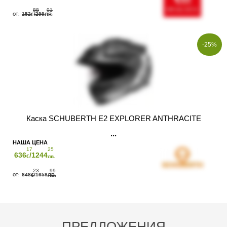
88
01
152
/299
€
ЛВ.
-25%
Каска SCHUBERTH E2 EXPLORER ANTHRACITE
17
25
636
/1244
€
лв.
23
99
848
/1658
€
ЛВ.
ПРЕДЛОЖЕНИЯ