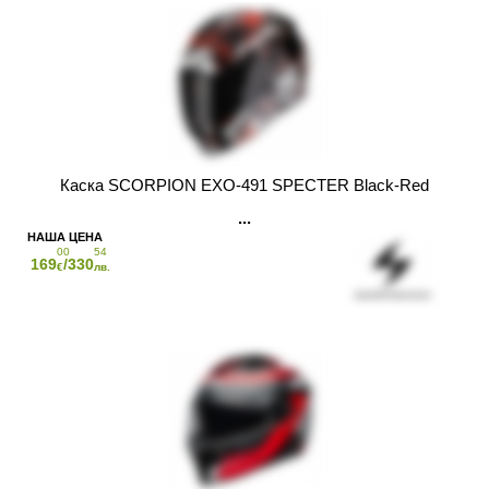
Каска SCORPION EXO-491 SPECTER Black-Red
00
54
169
/330
€
лв.