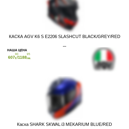
КАСКА AGV K6 S E2206 SLASHCUT BLACK/GREY/RED
90
95
607
/1188
€
лв.
Каска SHARK SKWAL i3 MEKARIUM BLUE/RED