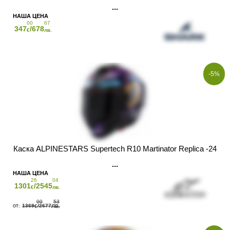
00
67
347
/678
€
лв.
-5%
Каска ALPINESTARS Supertech R10 Martinator Replica -24
26
04
1301
/2545
€
лв.
00
53
1369
/2677
€
ЛВ.