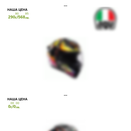
90
95
290
/568
€
лв.
00
00
0
/0
€
лв.