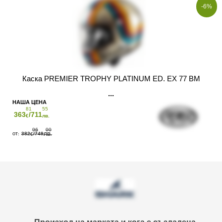
-6%
Каска PREMIER TROPHY PLATINUM ED. EX 77 BM
81
55
363
/711
€
лв.
96
00
382
/749
€
ЛВ.