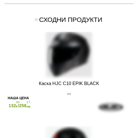
СХОДНИ ПРОДУКТИ
Каска HJC C10 EPIK BLACK
00
17
132
/258
€
лв.