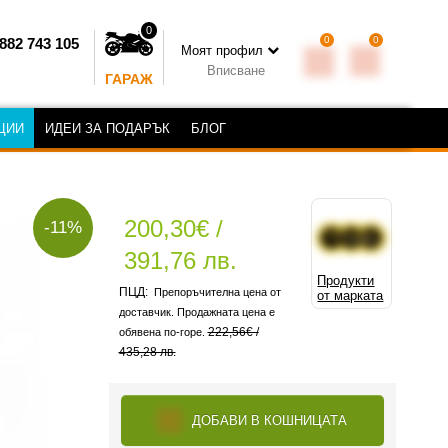
0
0
0
882 743 105
Моят профил
Вписване
ГАРАЖ
ЦИИ
ИДЕИ ЗА ПОДАРЪК
БЛОГ
200,30€ /
-11%
391,76 лв.
Продукти
Препоръчителна цена от
от марката
доставчик. Продажната цена е
222,56€ /
обявена по-горе.
435,28 лв.
ДОБАВИ В КОШНИЦАТА