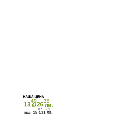
49
38
13
/26
€
лв.
87
03
15
/31
€
ЛВ.