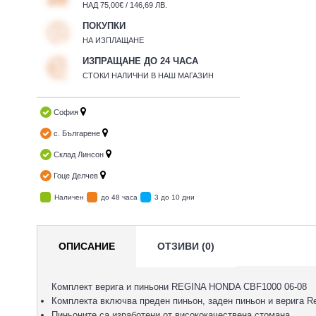
НАД 75,00€ / 146,69 ЛВ.
ПОКУПКИ
НА ИЗПЛАЩАНЕ
ИЗПРАЩАНЕ ДО 24 ЧАСА
СТОКИ НАЛИЧНИ В НАШ МАГАЗИН
София
с. Българене
Склад Линсон
Гоце Делчев
Наличен
до 48 часа
3 до 10 дни
ОПИСАНИЕ
ОТЗИВИ (0)
Комплект верига и пиньони REGINA HONDA CBF1000 06-08
Комплекта включва преден пиньон, заден пиньон и верига Re
Пиньоните са изработени от висококачествена стомана