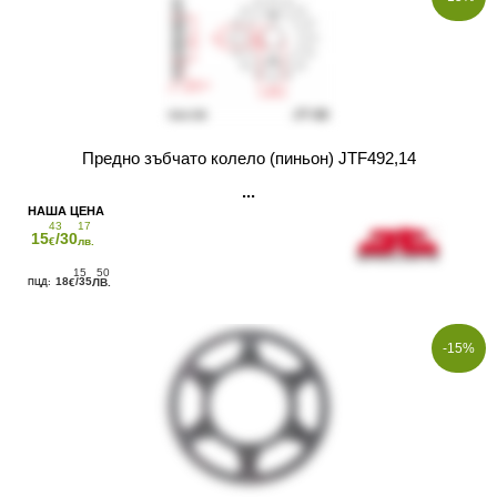
Предно зъбчато колело (пиньон) JTF492,14
43
17
15
/30
€
лв.
15
50
18
/35
€
ЛВ.
-15%