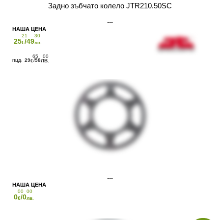
Задно зъбчато колело JTR210.50SC
21
30
25
/49
€
лв.
65
00
29
/58
€
ЛВ.
00
00
0
/0
€
лв.