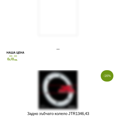
00
00
0
/0
€
лв.
-16%
Задно зъбчато колело JTR1346,43