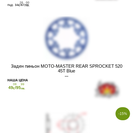
26
00
34
/67
€
ЛВ.
Заден пиньон MOTO-MASTER REAR SPROCKET 520
45T Blue
08
99
49
/95
€
лв.
-15%