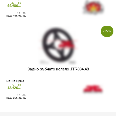
27
58
44
/86
€
лв.
18
20
49
/96
€
ЛВ.
-15%
Задно зъбчато колело JTR834,48
73
86
13
/26
€
лв.
15
60
16
/31
€
ЛВ.