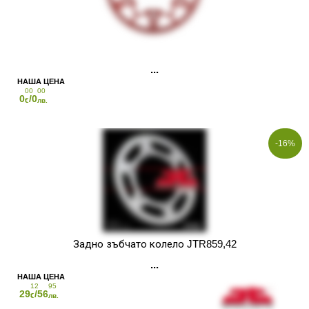
00
00
0
/0
€
лв.
-16%
Задно зъбчато колело JTR859,42
12
95
29
/56
€
лв.