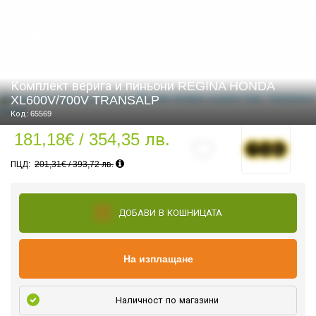
СТИ
Комплект верига и пиньони REGINA HONDA
XL600V/700V TRANSALP
Код: 65569
181,18€ / 354,35 лв.
201,31€ / 393,72 лв.
ДОБАВИ В КОШНИЦАТА
На изплащане
Наличност по магазини
УРО ЕКИПИРОВКА