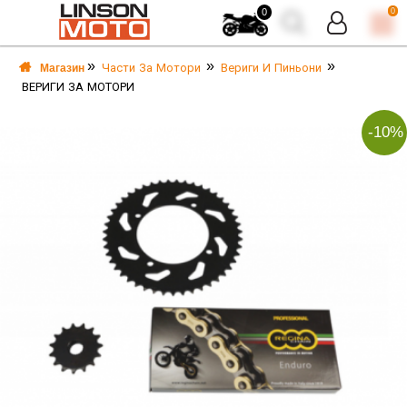
0
0
Части За Мотори
Вериги И Пиньони
Магазин
ВЕРИГИ ЗА МОТОРИ
-10%
А
А
И