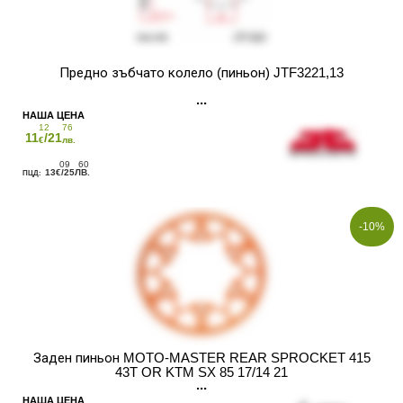
Предно зъбчато колело (пиньон) JTF3221,13
12
76
11
/21
€
лв.
09
60
13
/25
€
ЛВ.
-10%
Заден пиньон MOTO-MASTER REAR SPROCKET 415
43T OR KTM SX 85 17/14 21