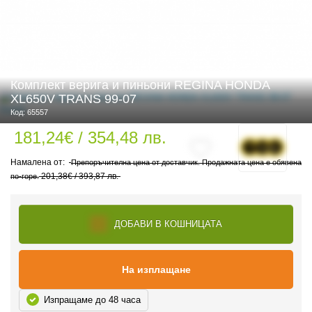
 ЧАСТИ
Комплект верига и пиньони REGINA HONDA
XL650V TRANS 99-07
Код: 65557
181,24€ / 354,48 лв.
Препоръчителна цена от доставчик. Продажната цена е обявена
201,38€ / 393,87 лв.
по-горе.
ДОБАВИ В КОШНИЦАТА
На изплащане
Изпращаме до 48 часа
ДУРО ЕКИПИРОВКА