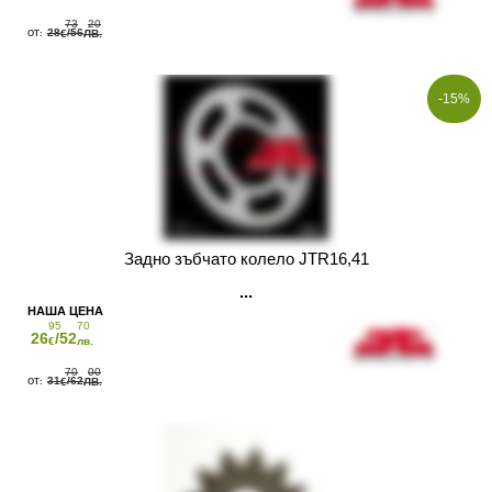
73
20
28
/56
€
ЛВ.
-15%
Задно зъбчато колело JTR16,41
95
70
26
/52
€
лв.
70
00
31
/62
€
ЛВ.