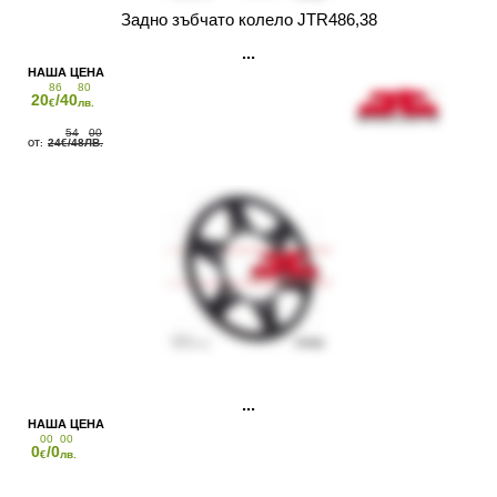
Задно зъбчато колело JTR486,38
86
80
20
/40
€
лв.
54
00
24
/48
€
ЛВ.
00
00
0
/0
€
лв.