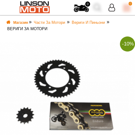
0
0
Части За Мотори
Вериги И Пиньони
Магазин
ВЕРИГИ ЗА МОТОРИ
-10%
ВКА
ВКА