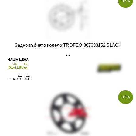
-16%
Задно зъбчато колело TROFEO 367083152 BLACK
28
30
51
/100
€
лв.
33
00
60
/118
€
ЛВ.
-15%