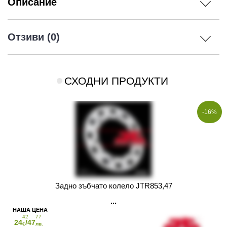
Описание
Отзиви (0)
СХОДНИ ПРОДУКТИ
-16%
Задно зъбчато колело JTR853,47
42
77
24
/47
€
лв.