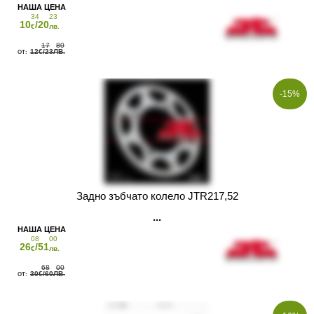
34
23
10
/20
€
лв.
17
80
12
/23
€
ЛВ.
-15%
Задно зъбчато колело JTR217,52
08
00
26
/51
€
лв.
68
00
30
/60
€
ЛВ.