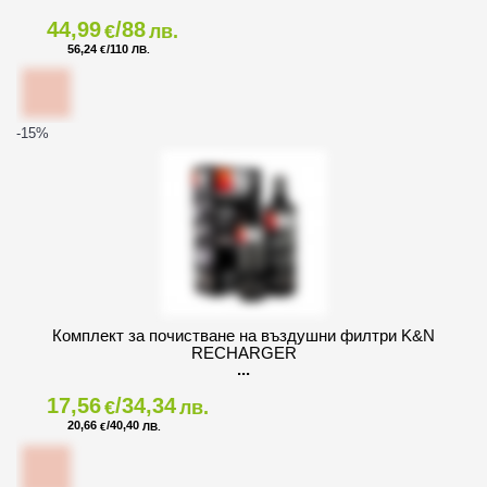
44,99
/88
€
лв.
56,24
/110
€
ЛВ.
-15
%
Комплект за почистване на въздушни филтри K&N
RECHARGER
17,56
/34,34
€
лв.
20,66
/40,40
€
ЛВ.