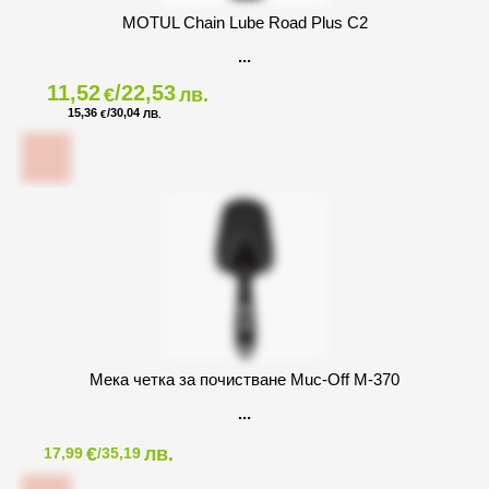
MOTUL Chain Lube Road Plus C2
11,52
/22,53
€
лв.
15,36
/30,04
€
ЛВ.
Мека четка за почистване Muc-Off M-370
€
лв.
17,99
/35,19