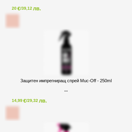
€
лв.
20
/39,12
Защитен импрегниращ спрей Muc-Off - 250ml
€
лв.
14,99
/29,32