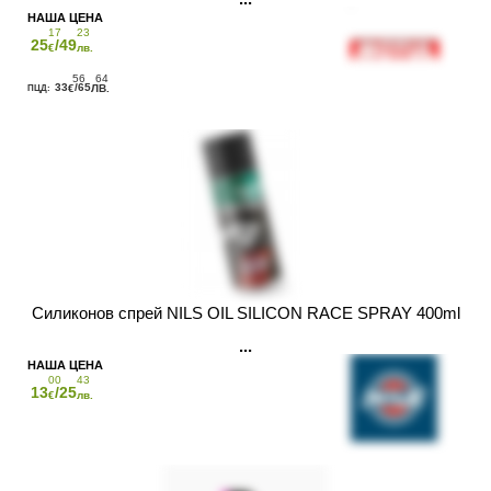
17
23
25
/49
€
лв.
56
64
33
/65
€
ЛВ.
Силиконов спрей NILS OIL SILICON RACE SPRAY 400ml
00
43
13
/25
€
лв.