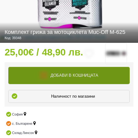
 ЧАСТИ
Комплект грижа за мотоциклета Muc-Off M-625
Код: 39348
25,00€ / 48,90 лв.
ДОБАВИ В КОШНИЦАТА
Наличност по магазини
София
с. Българене
Склад Линсон
ДУРО ЕКИПИРОВКА