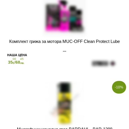
Комплект грижа за мотора MUC-OFF Clean Protect Lube
00
45
35
/68
€
лв.
-10%