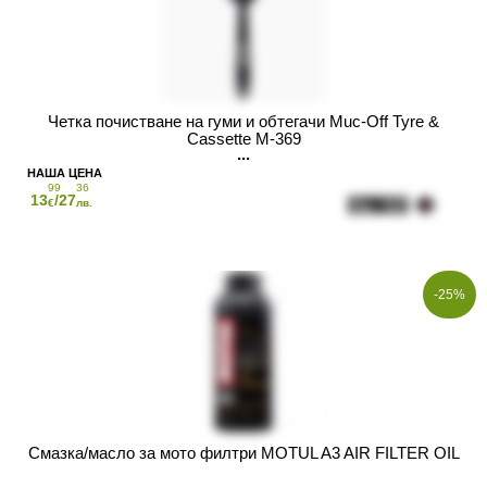
Четка почистване на гуми и обтегачи Muc-Off Tyre &
Cassette M-369
99
36
13
/27
€
лв.
-25%
Смазка/масло за мото филтри MOTUL A3 AIR FILTER OIL