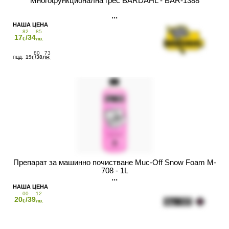
Многофункционална грес BARDAHL - BAR-1388
82
85
17
/34
€
лв.
80
73
19
/38
€
ЛВ.
Препарат за машинно почистване Muc-Off Snow Foam M-
708 - 1L
00
12
20
/39
€
лв.