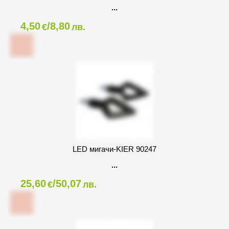
4,50
/8,80
€
лв.
LED мигачи-KIER 90247
25,60
/50,07
€
лв.