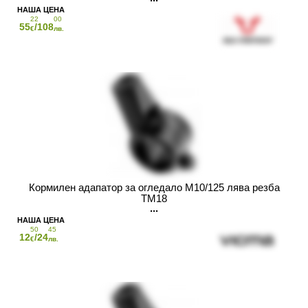
22
00
55
/108
€
лв.
Кормилен адапатор за огледало M10/125 лява резба
TM18
50
45
12
/24
€
лв.