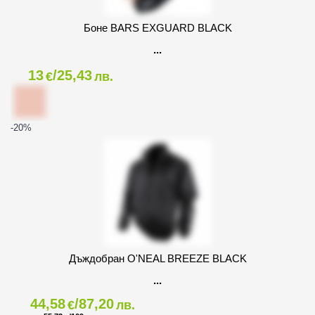
Боне BARS EXGUARD BLACK
13
/25,43
€
лв.
-20
%
Дъждобран O'NEAL BREEZE BLACK
44,58
/87,20
€
лв.