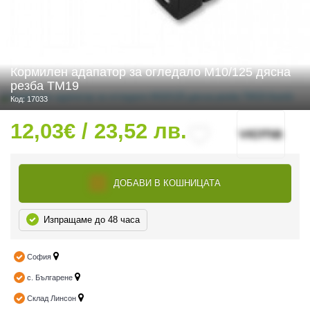
 ЧАСТИ
Кормилен адапатор за огледало M10/125 дясна
резба TM19
Код: 17033
12,03€ / 23,52 лв.
ДОБАВИ В КОШНИЦАТА
Изпращаме до 48 часа
София
с. Българене
Склад Линсон
ДУРО ЕКИПИРОВКА