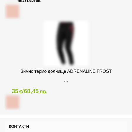
55,73
/109
€
ЛВ.
Зимно термо долнище ADRENALINE FROST
35
/68,45
€
лв.
КОНТАКТИ