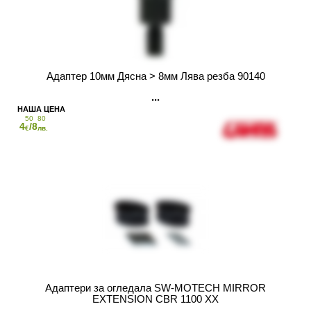
Адаптер 10мм Дясна > 8мм Лява резба 90140
50
80
4
/8
€
лв.
Адаптери за огледала SW-MOTECH MIRROR
EXTENSION CBR 1100 XX