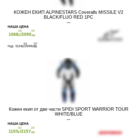
КОЖЕН ЕКИП ALPINESTARS Coveralls MISSILE V2
BLACK/FLUO RED 1PC
60
00
1068
/2090
€
лв.
84
00
1124
/2200
€
ЛВ.
Кожен екип от две части SPIDI SPORT WARRIOR TOUR
WHITE/BLUE
00
28
1103
/2157
€
лв.