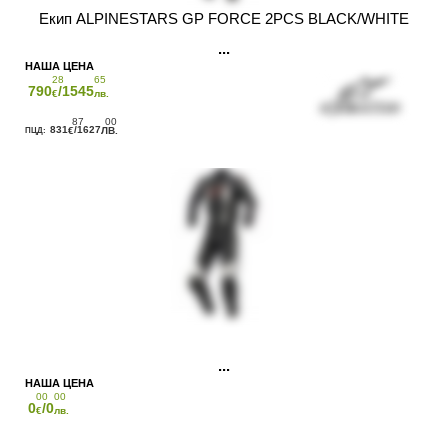
Екип ALPINESTARS GP FORCE 2PCS BLACK/WHITE
28
65
790
/1545
€
лв.
87
00
831
/1627
€
ЛВ.
00
00
0
/0
€
лв.