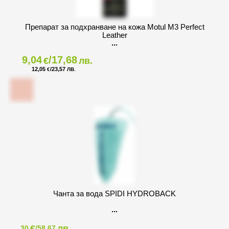
Препарат за подхранване на кожа Motul M3 Perfect
Leather
9,04
/17,68
€
лв.
12,05
/23,57
€
ЛВ.
Чанта за вода SPIDI HYDROBACK
€
лв.
30
/58,67