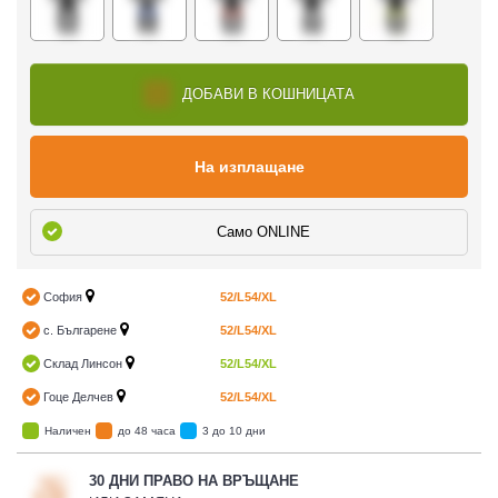
ДОБАВИ В КОШНИЦАТА
На изплащане
Само ONLINE
София
52/L
54/XL
с. Българене
52/L
54/XL
Склад Линсон
52/L
54/XL
Гоце Делчев
52/L
54/XL
Наличен
до 48 часа
3 до 10 дни
30 ДНИ ПРАВО НА ВРЪЩАНЕ