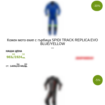
-30%
Кожен мото екип с гърбица SPIDI TRACK REPLICA EVO
BLUE/YELLOW
88
30
983
/1924
€
лв.
54
00
1405
/2749
€
ЛВ.
-5%