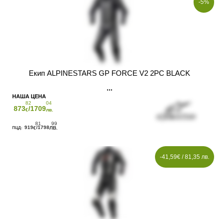
-5%
Екип ALPINESTARS GP FORCE V2 2PC BLACK
82
04
873
/1709
€
лв.
81
99
919
/1798
€
ЛВ.
-41,59€ / 81,35 лв.