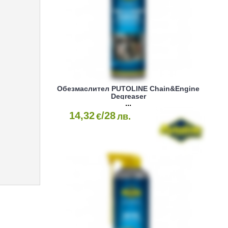
Обезмаслител PUTOLINE Chain&Engine
Degreaser
14,32
/28
€
лв.