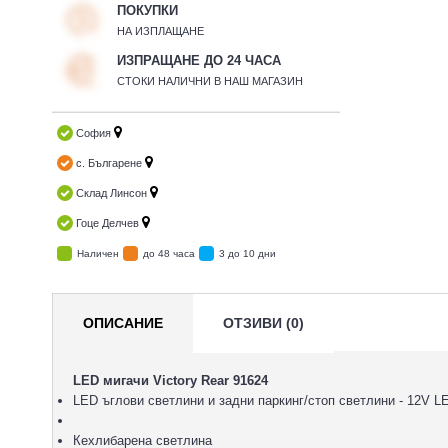
ПОКУПКИ
НА ИЗПЛАЩАНЕ
ИЗПРАЩАНЕ ДО 24 ЧАСА
СТОКИ НАЛИЧНИ В НАШ МАГАЗИН
София
с. Българене
Склад Линсон
Гоце Делчев
Наличен
до 48 часа
3 до 10 дни
ОПИСАНИЕ
ОТЗИВИ (0)
LED мигачи Victory Rear
91624
LED ъглови светлини и задни паркинг/стоп светлини - 12V L
Кехлибарена светлина