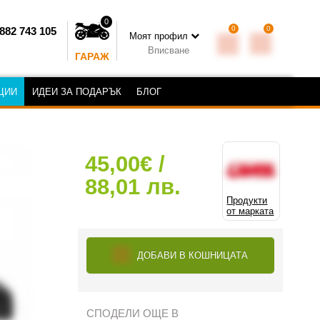
0
0
0
882 743 105
Моят профил
Вписване
ГАРАЖ
ЦИИ
ИДЕИ ЗА ПОДАРЪК
БЛОГ
45,00€ /
88,01 лв.
Продукти
от марката
ДОБАВИ В КОШНИЦАТА
СПОДЕЛИ ОЩЕ В