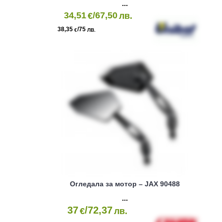
34,51
/67,50
€
лв.
38,35
/75
€
ЛВ.
Огледала за мотор – JAX 90488
37
/72,37
€
лв.