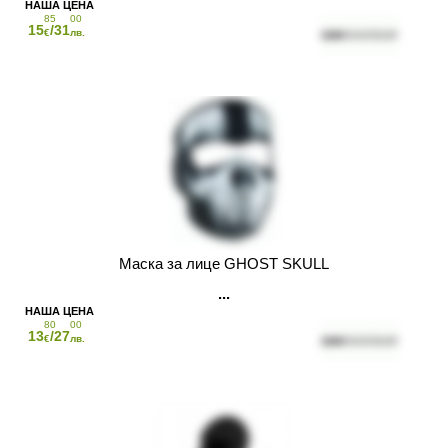
85
00
15
/31
€
лв.
Маска за лице GHOST SKULL
80
00
13
/27
€
лв.