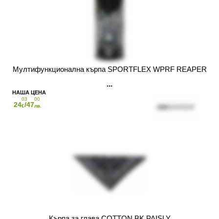
Мултифункционална кърпа SPORTFLEX WPRF REAPER
03
00
24
/47
€
лв.
Кърпа за глава COTTON BK PAISLY