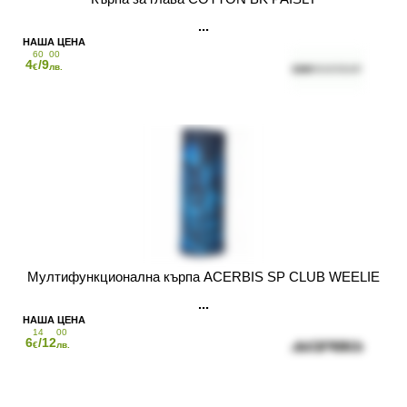
60
00
4
/9
€
лв.
Мултифункционална кърпа ACERBIS SP CLUB WEELIE
14
00
6
/12
€
лв.