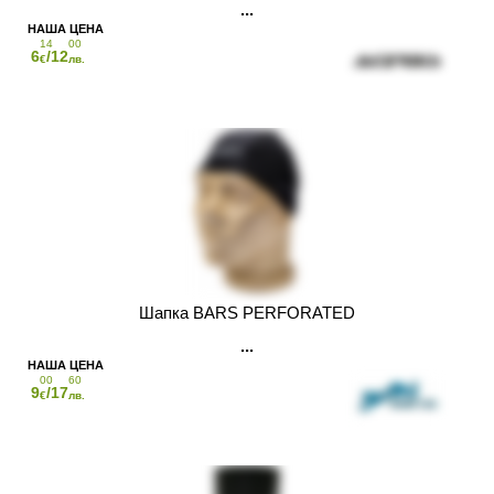
14
00
6
/12
€
лв.
Шапка BARS PERFORATED
00
60
9
/17
€
лв.