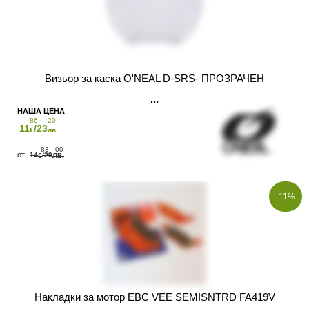
Визьор за каска O'NEAL D-SRS- ПРОЗРАЧЕН
86
20
11
/23
€
лв.
83
00
14
/29
€
ЛВ.
-11%
Накладки за мотор EBC VEE SEMISNTRD FA419V