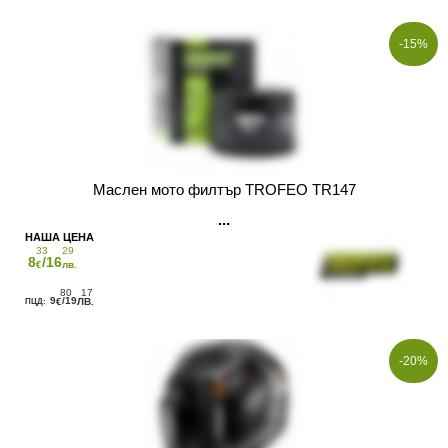
-15%
Маслен мото филтър TROFEO TR147
33
29
8
/16
€
лв.
80
17
9
/19
€
ЛВ.
-20%