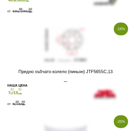
409
/800
€
лв.
86
00
536
/1050
€
ЛВ.
-16%
Предно зъбчато колело (пиньон) JTF565SC,13
82
30
7
/15
€
лв.
20
00
9
/18
€
ЛВ.
-20%