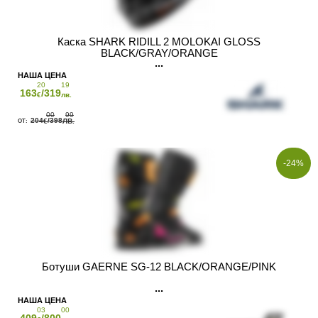
Каска SHARK RIDILL 2 MOLOKAI GLOSS
BLACK/GRAY/ORANGE
20
19
163
/319
€
лв.
00
99
204
/398
€
ЛВ.
-24%
Ботуши GAERNE SG-12 BLACK/ORANGE/PINK
03
00