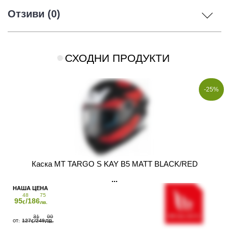
Отзиви (0)
СХОДНИ ПРОДУКТИ
-25%
Каска MT TARGO S KAY B5 MATT BLACK/RED
48
75
95
/186
€
лв.
31
00
127
/249
€
ЛВ.