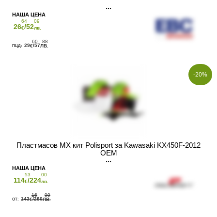
64
09
26
/52
€
лв.
60
88
29
/57
€
ЛВ.
-20%
Пластмасов MX кит Polisport за Kawasaki KX450F-2012
ОЕМ
53
00
114
/224
€
лв.
16
00
143
/280
€
ЛВ.