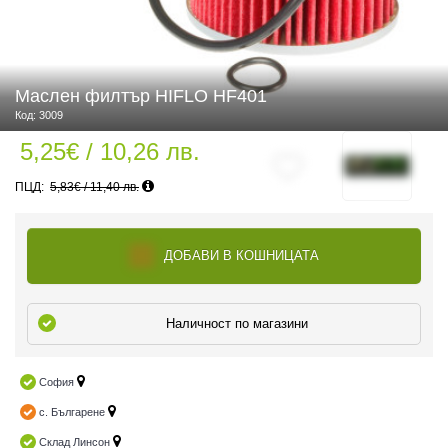
 ЧАСТИ
Маслен филтър HIFLO HF401
Код: 3009
5,25€ / 10,26 лв.
5,83€ / 11,40 лв.
ДОБАВИ В КОШНИЦАТА
Наличност по магазини
София
с. Българене
Склад Линсон
ДУРО ЕКИПИРОВКА