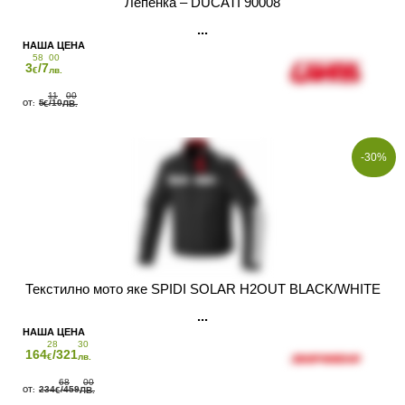
Лепенка – DUCATI 90008
58
00
3
/7
€
лв.
11
00
5
/10
€
ЛВ.
-30%
Текстилно мото яке SPIDI SOLAR H2OUT BLACK/WHITE
28
30
164
/321
€
лв.
68
00
234
/459
€
ЛВ.