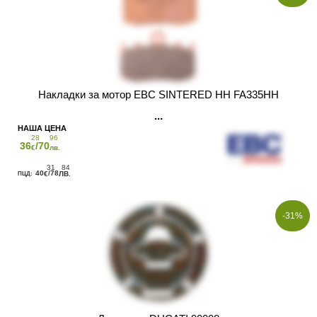
Накладки за мотор EBC SINTERED HH FA335HH
28
96
36
/70
€
лв.
31
84
40
/78
€
ЛВ.
-31%