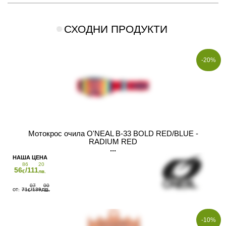
СХОДНИ ПРОДУКТИ
-20%
Мотокрос очила O'NEAL B-33 BOLD RED/BLUE -
RADIUM RED
86
20
56
/111
€
лв.
07
00
71
/139
€
ЛВ.
-10%