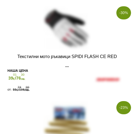
-30%
Текстилни мото ръкавици SPIDI FLASH CE RED
01
30
39
/76
€
лв.
73
00
55
/109
€
ЛВ.
-23%