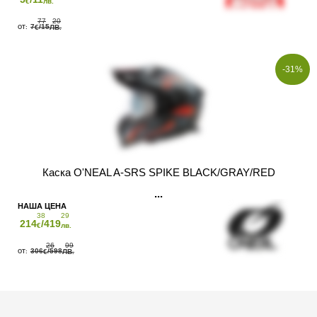
€
лв.
77
20
7
/15
€
ЛВ.
-31%
Каска O'NEAL A-SRS SPIKE BLACK/GRAY/RED
38
29
214
/419
€
лв.
26
99
306
/598
€
ЛВ.