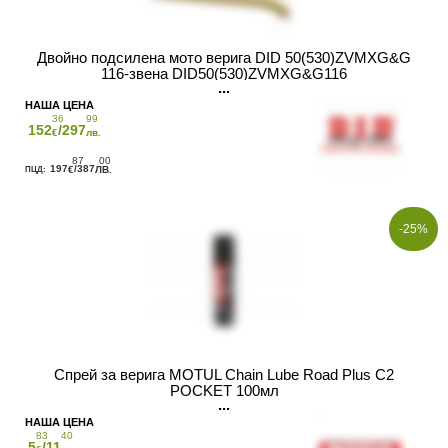
Двойно подсилена мото верига DID 50(530)ZVMXG&G
116-звена DID50(530)ZVMXG&G116
36
99
152
/297
€
лв.
87
00
197
/387
€
ЛВ.
-25%
Спрей за верига MOTUL Chain Lube Road Plus C2
POCKET 100мл
83
40
5
/11