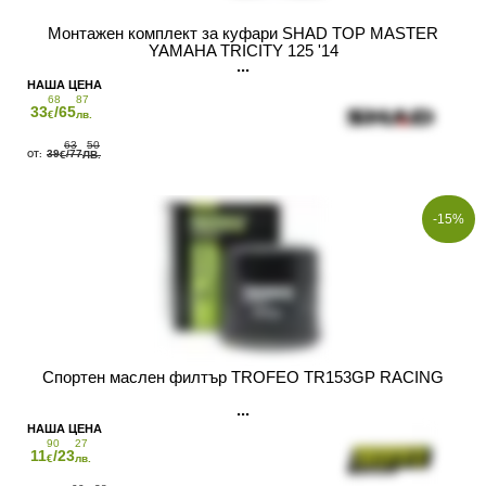
Монтажен комплект за куфари SHAD TOP MASTER
YAMAHA TRICITY 125 '14
68
87
33
/65
€
лв.
63
50
39
/77
€
ЛВ.
-15%
Спортен маслен филтър TROFEO TR153GP RACING
90
27
11
/23
€
лв.