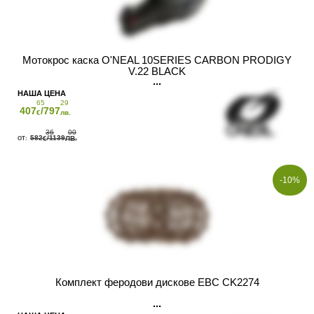
Мотокрос каска O'NEAL 10SERIES CARBON PRODIGY
V.22 BLACK
65
29
407
/797
€
лв.
36
00
582
/1139
€
ЛВ.
-10%
Комплект феродови дискове EBC CK2274