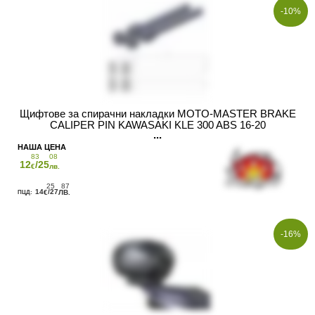
-10%
Щифтове за спирачни накладки MOTO-MASTER BRAKE
CALIPER PIN KAWASAKI KLE 300 ABS 16-20
83
08
12
/25
€
лв.
25
87
14
/27
€
ЛВ.
-16%