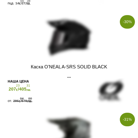
00
38
14
/27
€
ЛВ.
-30%
Каска O'NEAL A-SRS SOLID BLACK
23
31
207
/405
€
лв.
04
00
296
/579
€
ЛВ.
-31%