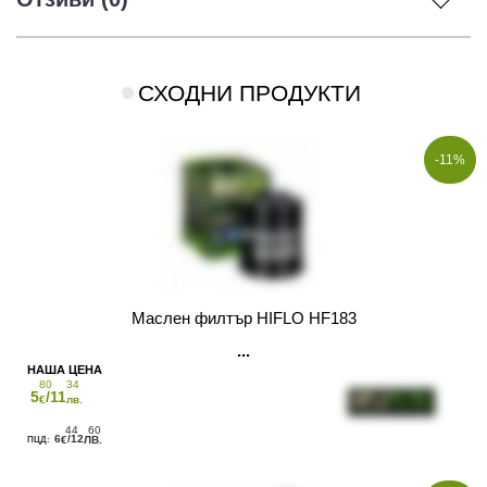
СХОДНИ ПРОДУКТИ
-11%
Маслен филтър HIFLO HF183
80
34
5
/11
€
лв.
44
60
6
/12
€
ЛВ.