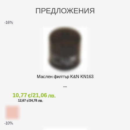
ПРЕДЛОЖЕНИЯ
-16
%
Маслен филтър K&N KN163
10,77
/21,06
€
лв.
12,67
/24,78
€
ЛВ.
-10
%