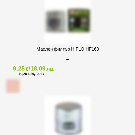
Маслен филтър HIFLO HF163
9,25
/18,09
€
лв.
10,28
/20,10
€
ЛВ.