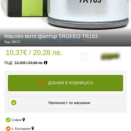
 ЧАСТИ
Маслен мото филтър TROFEO TR163
Код: 28572
10,37€ / 20,28 лв.
12,20€ / 23,86 лв.
ДОБАВИ В КОШНИЦАТА
Наличност по магазини
София
с. Българене
ДУРО ЕКИПИРОВКА