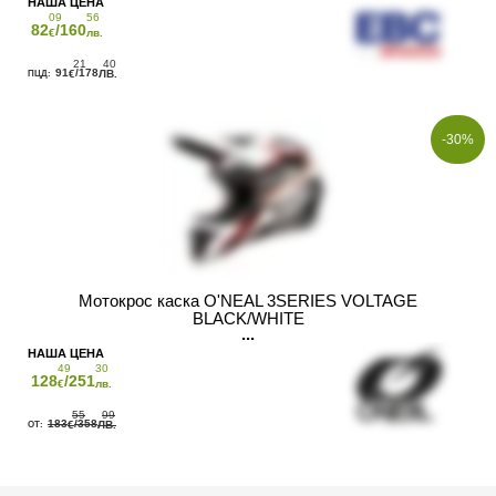
09
56
82
/160
€
лв.
21
40
91
/178
€
ЛВ.
-30%
Мотокрос каска O'NEAL 3SERIES VOLTAGE
BLACK/WHITE
49
30
128
/251
€
лв.
55
99
183
/358
€
ЛВ.