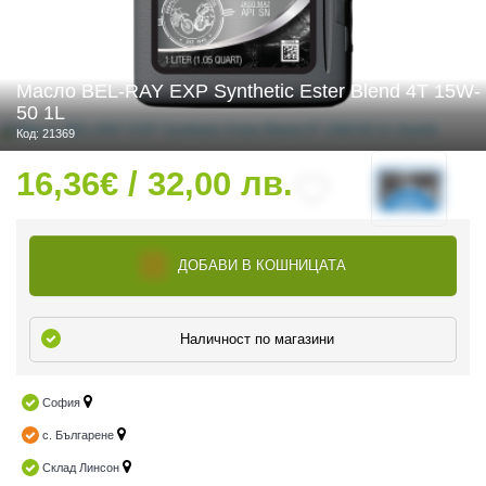
Масло BEL-RAY EXP Synthetic Ester Blend 4T 15W-
 ЧАСТИ
50 1L
Код: 21369
16,36€ / 32,00 лв.
ДОБАВИ В КОШНИЦАТА
Наличност по магазини
София
с. Българене
Склад Линсон
ДУРО ЕКИПИРОВКА