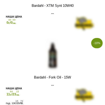
Bardahl - XTM Synt 10W40
00
00
0
/0
€
лв.
-10%
Bardahl - Fork Oil - 15W
84
15
11
/23
€
лв.
15
72
13
/25
€
ЛВ.