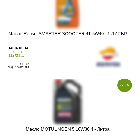
Масло Repsol SMARTER SCOOTER 4T 5W40 - 1 ЛИТЪР
99
46
11
/23
€
лв.
11
60
14
/27
€
ЛВ.
-25%
Масло MOTUL NGEN 5 10W30 4 - Литра