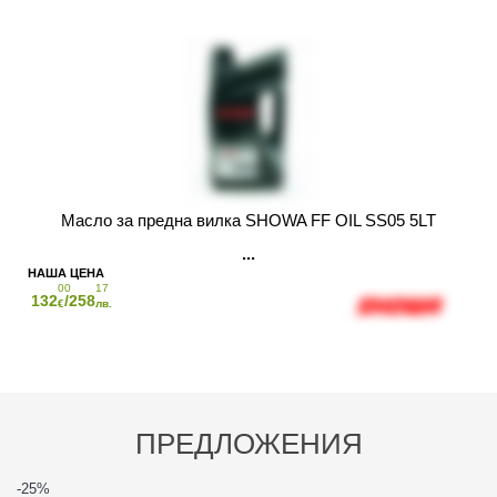
Масло за предна вилка SHOWA FF OIL SS05 5LT
00
17
132
/258
€
лв.
ПРЕДЛОЖЕНИЯ
-25
%