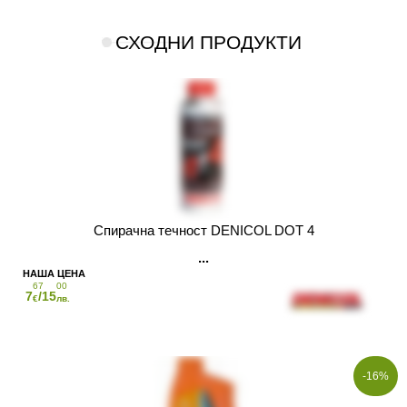
СХОДНИ ПРОДУКТИ
Спирачна течност DENICOL DOT 4
67
00
7
/15
€
лв.
-16%