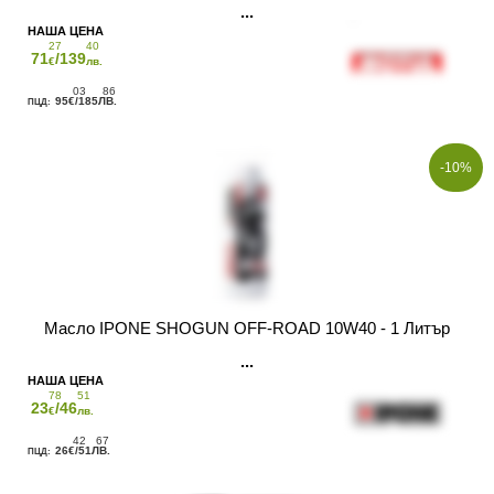
27
40
71
/139
€
лв.
03
86
95
/185
€
ЛВ.
-10%
Масло IPONE SHOGUN OFF-ROAD 10W40 - 1 Литър
78
51
23
/46
€
лв.
42
67
26
/51
€
ЛВ.