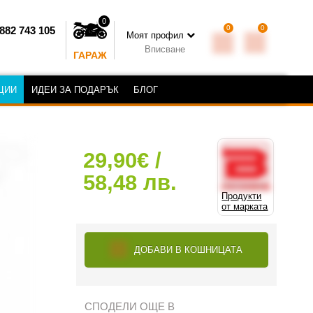
0
0
0
882 743 105
Моят профил
Вписване
ГАРАЖ
ЦИИ
ИДЕИ ЗА ПОДАРЪК
БЛОГ
29,90€ /
58,48 лв.
Продукти
от марката
ДОБАВИ В КОШНИЦАТА
СПОДЕЛИ ОЩЕ В