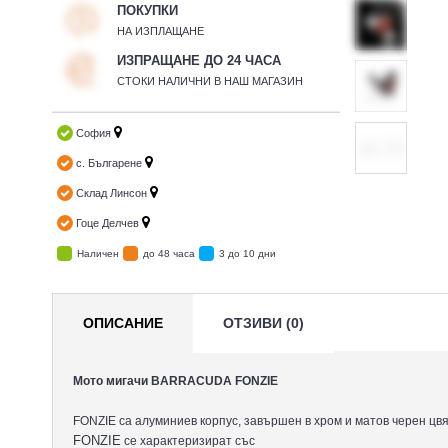
ПОКУПКИ
НА ИЗПЛАЩАНЕ
ИЗПРАЩАНЕ ДО 24 ЧАСА
СТОКИ НАЛИЧНИ В НАШ МАГАЗИН
София
с. Българене
Склад Линсон
Гоце Делчев
Наличен
до 48 часа
3 до 10 дни
ОПИСАНИЕ
ОТЗИВИ (0)
Мото мигачи BARRACUDA FONZIE
FONZIE са алуминиев корпус, завършен в хром и матов черен цвя
FONZIE
се характеризират със