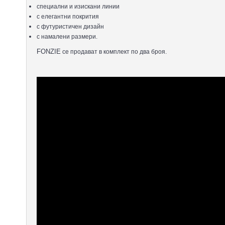
специални и изискани линии
с елегантни покрития
с футуристичен дизайн
с намалени размери.
FONZIE
се продават в комплект по два броя.