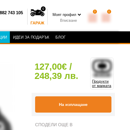
0
0
0
882 743 105
Моят профил
Вписване
ГАРАЖ
ЦИИ
ИДЕИ ЗА ПОДАРЪК
БЛОГ
127,00€ /
248,39 лв.
Продукти
от марката
На изплащане
СПОДЕЛИ ОЩЕ В