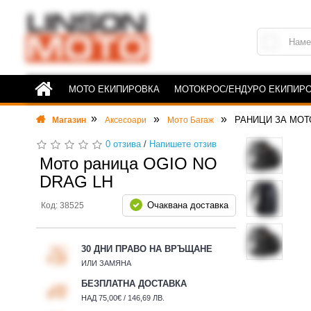
МОТО ЕКИПИРОВКА
МОТОКРОС/ЕНДУРО ЕКИПИР
РАНИЦИ ЗА МОТ
Магазин
Аксесоари
Мото Багаж
0 отзива
/
Напишете отзив
Мото раница OGIO NO
DRAG LH
Очаквана доставка
Код: 38525
30 ДНИ ПРАВО НА ВРЪЩАНЕ
ИЛИ ЗАМЯНА
БЕЗПЛАТНА ДОСТАВКА
НАД 75,00€ / 146,69 ЛВ.