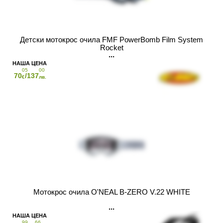
Детски мотокрос очила FMF PowerBomb Film System
Rocket
05
00
70
/137
€
лв.
Мотокрос очила O'NEAL B-ZERO V.22 WHITE
99
66