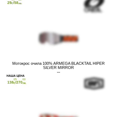
29
/58
€
лв.
Мотокрос очила 100% ARMEGA BLACKTAIL HIPER
SILVER MIRROR
05
00
138
/270
€
лв.