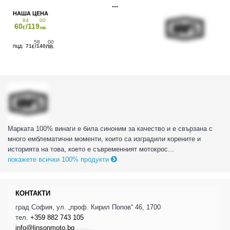
84
00
60
/119
€
лв.
58
00
71
/140
€
ЛВ.
Марката 100% винаги е била синоним за качество и е свързана с
много емблематични моменти, които са изградили корените и
историята на това, което е съвременният мотокрос...
покажете всички 100% продукти
КОНТАКТИ
град София, ул. „проф. Кирил Попов“ 46, 1700
тел.
+359 882 743 105
info@linsonmoto.bg