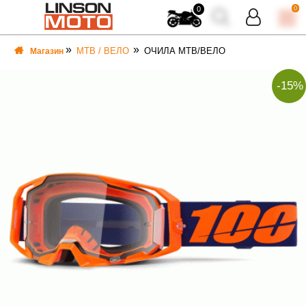
0
0
MTB / ВЕЛО
ОЧИЛА MTB/ВЕЛО
Магазин
-15%
ВКА
ВКА
ТИ