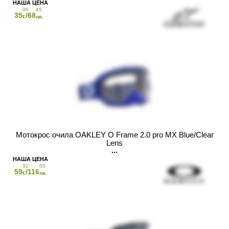
00
45
35
/68
€
лв.
Мотокрос очила OAKLEY O Frame 2.0 pro MX Blue/Clear
Lens
31
00
59
/116
€
лв.