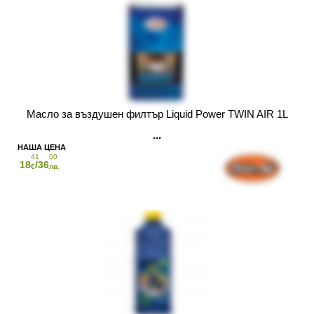
Масло за въздушен филтър Liquid Power TWIN AIR 1L
41
00
18
/36
€
лв.