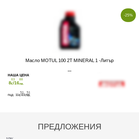
-25%
Масло MOTUL 100 2T MINERAL 1 -Литър
63
88
8
/16
€
лв.
51
51
11
/22
€
ЛВ.
ПРЕДЛОЖЕНИЯ