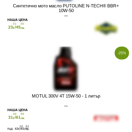
Синтетично мото масло PUTOLINE N-TECH® BBR+
10W-50
01
00
23
/45
€
лв.
-25%
MOTUL 300V 4T 15W-50 - 1 литър
68
96
31
/61
€
лв.
24
61
42
/82
€
ЛВ.