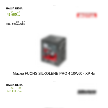
94
93
43
/85
€
лв.
58
57
58
/114
€
ЛВ.
Масло FUCHS SILKOLENE PRO 4 10W60 - XP 4л
84
00
60
/119
€
лв.