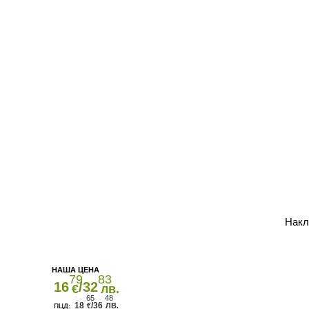
Накл
79
83
16
/32
€
лв.
65
48
18
/36
€
ЛВ.