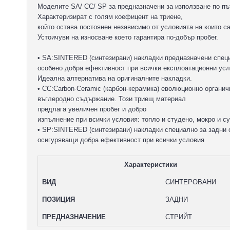
Моделите SA/ CC/ SP за предназначени за използване по п
Характеризират с голям коефицент на триене,
който остава постоянен независимо от условията на които с
Устоичуви на износване което гарантира по-добър пробег.
• SA:SINTERED (синтезирани) накладки предназначени специ
особено добра ефективност при всички експлоатационни усл
Идеална алтернатива на оригиналните накладки.
• CC:Carbon-Ceramic (карбон-керамика) еволюционно органи
въглеродно съдържание. Този триещ материал
предлага увеличен пробег и добро
изпълнение при всички условия: топло и студено, мокро и су
• SP:SINTERED (синтезирани) накладки специално за задни 
осигуряващи добра ефективност при всички условия
Характеристики
ВИД
СИНТЕРОВАНИ
ПОЗИЦИЯ
ЗАДНИ
ПРЕДНАЗНАЧЕНИЕ
СТРИЙТ