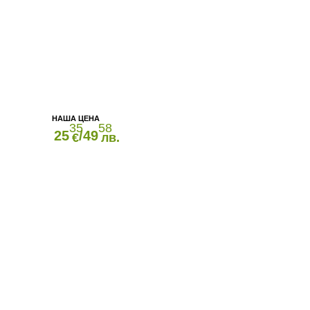
35
58
25
/49
€
лв.