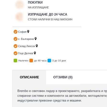
ПОКУПКИ
НА ИЗПЛАЩАНЕ
ИЗПРАЩАНЕ ДО 24 ЧАСА
СТОКИ НАЛИЧНИ В НАШ МАГАЗИН
София
с. Българене
Склад Линсон
Гоце Делчев
Наличен
до 48 часа
3 до 10 дни
ОПИСАНИЕ
ОТЗИВИ (0)
Brembo е световен лидер в проектирането, разработката и п
спирачни системи и компоненти за автомобили, мотоциклети
индустриални превозни средства и машини.