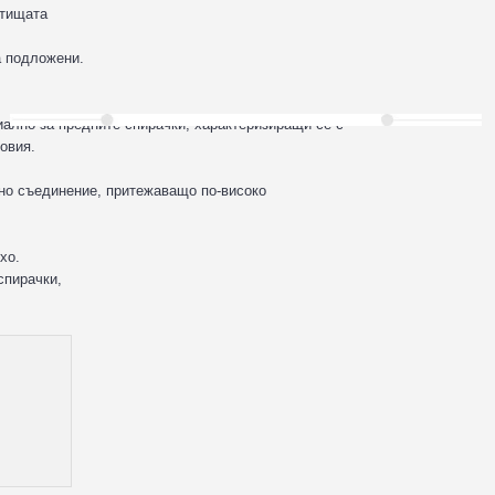
ътищата
а подложени.
ално за предните спирачки, характеризиращи се с
овия.
чно съединение, притежаващо по-високо
хо.
спирачки,