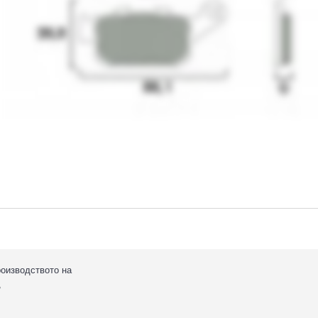
роизводството на
,