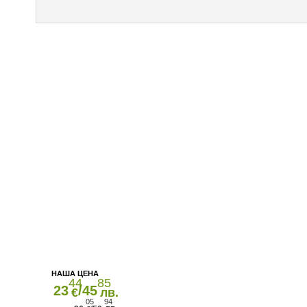
44
85
23
/45
€
лв.
05
94