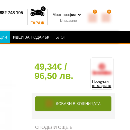
0
0
0
882 743 105
Моят профил
Вписване
ГАРАЖ
ЦИИ
ИДЕИ ЗА ПОДАРЪК
БЛОГ
49,34€ /
96,50 лв.
Продукти
от марката
ДОБАВИ В КОШНИЦАТА
СПОДЕЛИ ОЩЕ В