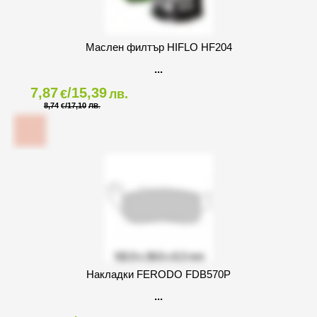
Маслен филтър HIFLO HF204
7,87
/15,39
€
лв.
8,74
/17,10
€
ЛВ.
Накладки FERODO FDB570P