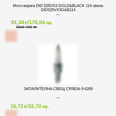
Мото верига DID 525VX3 GOLD&BLACK 114-звена
DID525VX3G&B114
91,34
/178,64
€
лв.
118,62
/232
€
ЛВ.
ЗАПАЛИТЕЛНА СВЕЩ CR9EIA-9 6289
16,72
/32,70
€
лв.