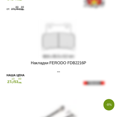
30
39
27
/53
€
ЛВ.
Накладки FERODO FDB2216P
10
00
27
/53
€
лв.
-8%