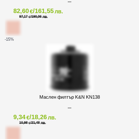
82,60
/161,55
€
лв.
97,17
/190,06
€
ЛВ.
-15
%
Маслен филтър K&N KN138
9,34
/18,26
€
лв.
10,98
/21,48
€
ЛВ.