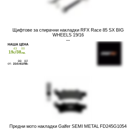
Щифтове за спирачни накладки RFX Race 85 SX BIG
WHEELS 19/16
43
00
19
/38
€
лв.
00
07
21
/41
€
ЛВ.
Предни мото накладки Galfer SEMI METAL FD245G1054