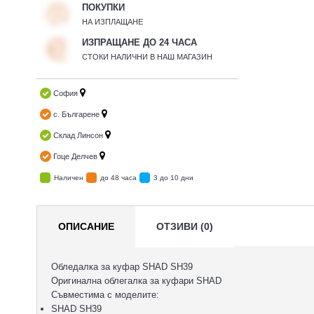
ПОКУПКИ
НА ИЗПЛАЩАНЕ
ИЗПРАЩАНЕ ДО 24 ЧАСА
СТОКИ НАЛИЧНИ В НАШ МАГАЗИН
София
с. Българене
Склад Линсон
Гоце Делчев
Наличен
до 48 часа
3 до 10 дни
ОПИСАНИЕ
ОТЗИВИ (0)
Обледалка за куфар SHAD SH39
Оригинална облегалка за куфари SHAD
Съвместима с моделите:
SHAD SH39