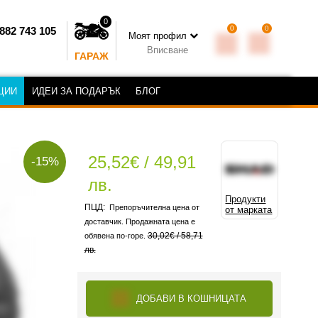
0
0
0
882 743 105
Моят профил
Вписване
ГАРАЖ
ЦИИ
ИДЕИ ЗА ПОДАРЪК
БЛОГ
25,52€ / 49,91
-15%
лв.
Продукти
Препоръчителна цена от
от марката
доставчик. Продажната цена е
30,02€ / 58,71
обявена по-горе.
лв.
ДОБАВИ В КОШНИЦАТА