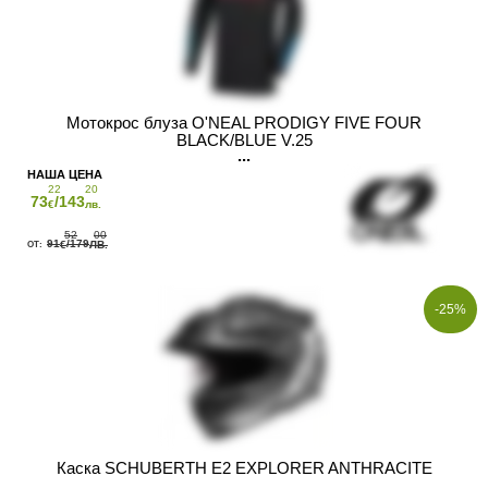
Мотокрос блуза O'NEAL PRODIGY FIVE FOUR
BLACK/BLUE V.25
22
20
73
/143
€
лв.
52
00
91
/179
€
ЛВ.
-25%
Каска SCHUBERTH E2 EXPLORER ANTHRACITE