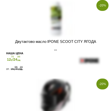
-20%
Двутактово масло IPONE SCOOT CITY ЯГОДА
76
96
12
/24
€
лв.
95
20
15
/31
€
ЛВ.
-20%