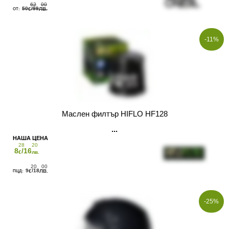
62
00
50
/99
€
ЛВ.
-11%
Маслен филтър HIFLO HF128
28
20
8
/16
€
лв.
20
00
9
/18
€
ЛВ.
-25%