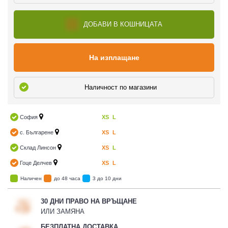
ДОБАВИ В КОШНИЦАТА
На изплащане
Наличност по магазини
София
XS
L
с. Българене
XS
L
Склад Линсон
XS
L
Гоце Делчев
XS
L
Наличен
до 48 часа
3 до 10 дни
30 ДНИ ПРАВО НА ВРЪЩАНЕ
ИЛИ ЗАМЯНА
БЕЗПЛАТНА ДОСТАВКА