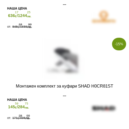
17
25
636
/1244
€
лв.
23
99
848
/1658
€
ЛВ.
-15%
Монтажен комплект за куфари SHAD H0CR81ST
59
75
145
/284
€
лв.
28
00
171
/335
€
ЛВ.