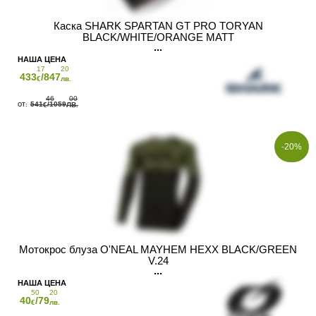
Каска SHARK SPARTAN GT PRO TORYAN
BLACK/WHITE/ORANGE MATT
17
20
433
/847
€
лв.
46
00
541
/1059
€
ЛВ.
-20%
Мотокрос блуза O'NEAL MAYHEM HEXX BLACK/GREEN
V.24
50
20
40
/79
€
лв.