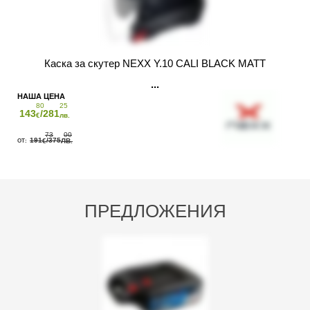
Каска за скутер NEXX Y.10 CALI BLACK MATT
80
25
143
/281
€
лв.
73
00
191
/375
€
ЛВ.
ПРЕДЛОЖЕНИЯ