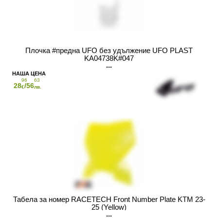
Плочка #предна UFO без удължение UFO PLAST
KA04738K#047
96
63
28
/56
€
лв.
Табела за номер RACETECH Front Number Plate KTM 23-
25 (Yellow)