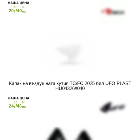
45
00
20
/40
€
лв.
Капак на въздушната кутия TC/FC 2025 бял UFO PLAST
HU04326#040
00
94
24
/46
€
лв.