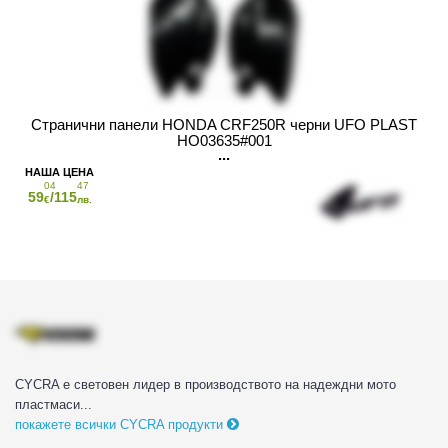
Странични панели HONDA CRF250R черни UFO PLAST
HO03635#001
04
47
59
/115
€
лв.
CYCRA е световен лидер в производството на надеждни мото
пластмаси...
покажете всички CYCRA продукти