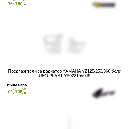
86
33
76
/150
€
лв.
Предпазители за радиатор YAMAHA YZ125/250/360 бели
UFO PLAST YA02815#046
07
09
69
/135
€
лв.