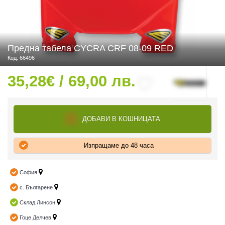
 ЧАСТИ
Предна табела CYCRA CRF 08-09 RED
Код: 66496
35,28€ / 69,00 лв.
ДОБАВИ В КОШНИЦАТА
Изпращаме до 48 часа
София
с. Българене
Склад Линсон
Гоце Делчев
ДУРО ЕКИПИРОВКА