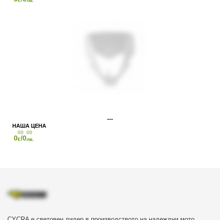
€
лв.
00
00
0
/0
€
лв.
CYCRA е световен лидер в производството на надеждни мото