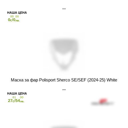
00
00
0
/0
€
лв.
Маска за фар Polisport Sherco SE/SEF (2024-25) White
61
00
27
/54
€
лв.