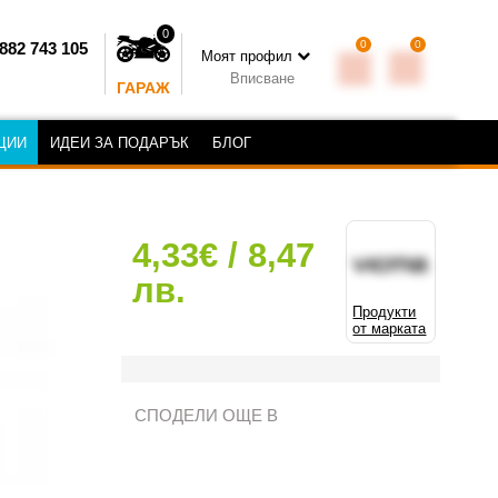
0
0
0
882 743 105
Моят профил
Вписване
ГАРАЖ
ЦИИ
ИДЕИ ЗА ПОДАРЪК
БЛОГ
4,33€ / 8,47
лв.
Продукти
от марката
СПОДЕЛИ ОЩЕ В