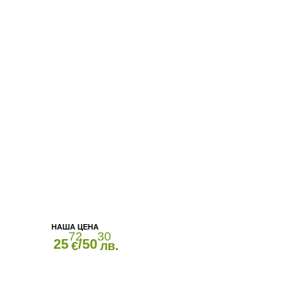
72
30
25
/50
€
лв.