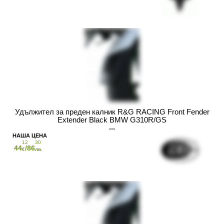
Удължител за преден калник R&G RACING Front Fender
Extender Black BMW G310R/GS
12
30
44
/86
€
лв.