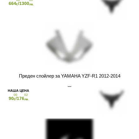
664
/1300
€
лв.
Преден спойлер за YAMAHA YZF-R1 2012-2014
00
02
90
/176
€
лв.