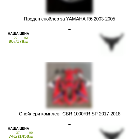
Преден спойлер за YAMAHA R6 2003-2005
00
02
90
/176
€
лв.
Спойлери комплект CBR 1000RR SP 2017-2018
37
00
741
/1450
€
лв.