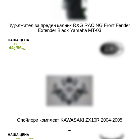
Удължител за преден калник R&G RACING Front Fender
Extender Black Yamaha MT-03
12
30
44
/86
€
лв.
Спойлери комплект KAWASAKI ZX10R 2004-2005
68
00