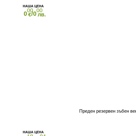
00
00
0
/0
€
лв.
Преден резервен зъбен ве