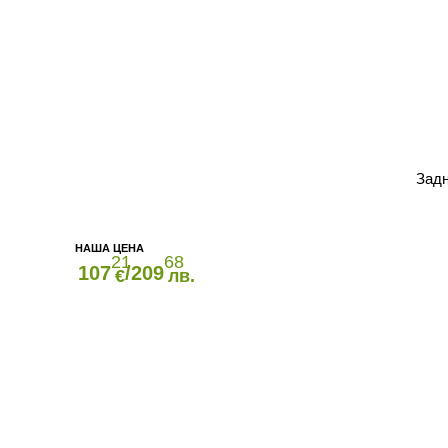
Задн
21
68
107
/209
€
лв.