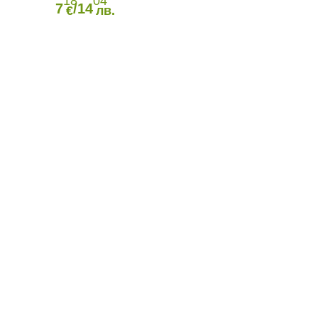
18
04
7
/14
€
лв.