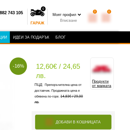
0
0
0
882 743 105
Моят профил
Вписване
ГАРАЖ
ЦИИ
ИДЕИ ЗА ПОДАРЪК
БЛОГ
12,60€ / 24,65
-16%
лв.
Продукти
Препоръчителна цена от
от марката
доставчик. Продажната цена е
14,83€ / 29,00
обявена по-горе.
лв.
ДОБАВИ В КОШНИЦАТА