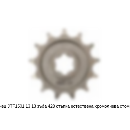
нец JTF1501.13 13 зъба 428 стъпка естествена хромолиева стом