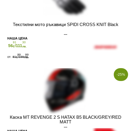
Текстилни мото ръкавици SPIDI CROSS KNIT Black
91
30
56
/111
€
лв.
30
00
81
/159
€
ЛВ.
-25%
Каска MT REVENGE 2 S HATAX B5 BLACK/GREY/RED
MATT