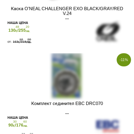
Каска O'NEAL CHALLENGER EXO BLACK/GRAY/RED
V.24
48
20
130
/255
€
лв.
10
00
163
/319
€
ЛВ.
-11%
Комплект сединител EBC DRC070
30
60
90
/176
€
лв.