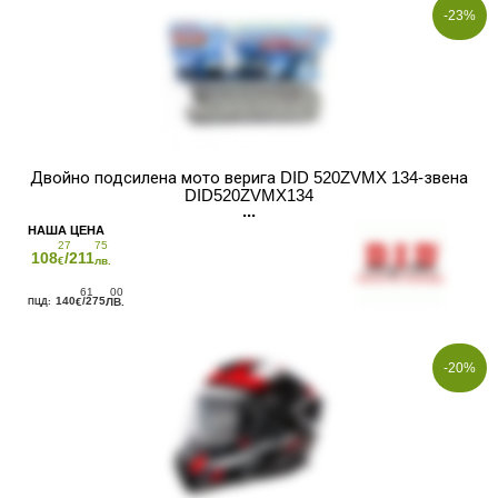
-23%
Двойно подсилена мото верига DID 520ZVMX 134-звена
DID520ZVMX134
27
75
108
/211
€
лв.
61
00
140
/275
€
ЛВ.
-20%