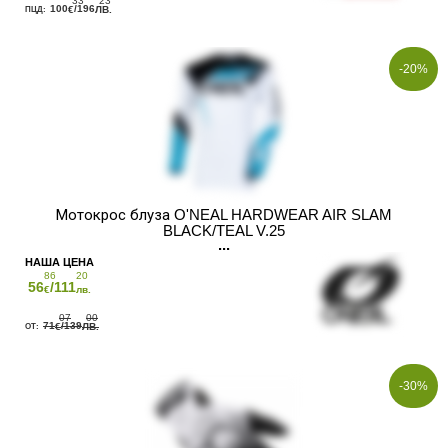
33
23
100
/196
€
ЛВ.
-20%
Мотокрос блуза O'NEAL HARDWEAR AIR SLAM
BLACK/TEAL V.25
86
20
56
/111
€
лв.
07
00
71
/139
€
ЛВ.
-30%