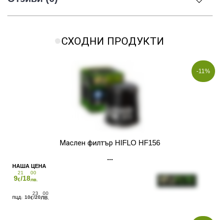
СХОДНИ ПРОДУКТИ
-11%
Маслен филтър HIFLO HF156
21
00
9
/18
€
лв.
23
00
10
/20
€
ЛВ.