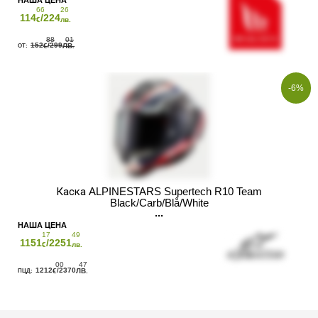
66
26
114
/224
€
лв.
88
01
152
/299
€
ЛВ.
-6%
Каска ALPINESTARS Supertech R10 Team
Black/Carb/Blå/White
17
49
1151
/2251
€
лв.
00
47
1212
/2370
€
ЛВ.