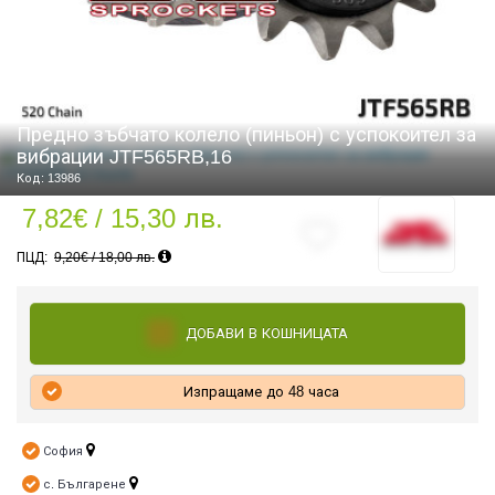
СТИ
Предно зъбчато колело (пиньон) с успокоител за
вибрации JTF565RB,16
Код: 13986
7,82€ / 15,30 лв.
9,20€ / 18,00 лв.
ДОБАВИ В КОШНИЦАТА
Изпращаме до 48 часа
София
с. Българене
УРО ЕКИПИРОВКА