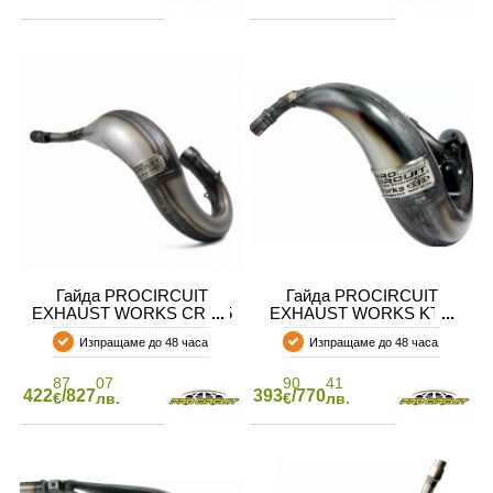
Гайда PROCIRCUIT
Гайда PROCIRCUIT
EXHAUST WORKS CR125
EXHAUST WORKS KTM
92-97
50
Изпращаме до 48 часа
Изпращаме до 48 часа
87
07
90
41
422
/827
393
/770
€
лв.
€
лв.