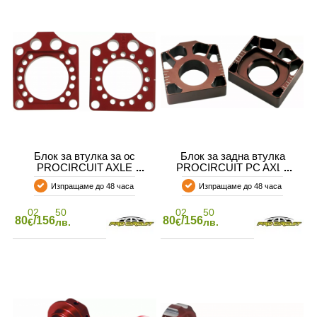
Блок за втулка за ос
Блок за задна втулка
PROCIRCUIT AXLE
PROCIRCUIT PC AXLE
BLOCKS CRF450 09
BLOCKS HONDA
Изпращаме до 48 часа
Изпращаме до 48 часа
02
50
02
50
80
/156
80
/156
€
лв.
€
лв.