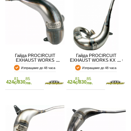
Гайда PROCIRCUIT
Гайда PROCIRCUIT
EXHAUST WORKS
EXHAUST WORKS KX250
KTM250
05-07
Изпращаме до 48 часа
Изпращаме до 48 часа
81
85
81
85
424
/830
424
/830
€
лв.
€
лв.