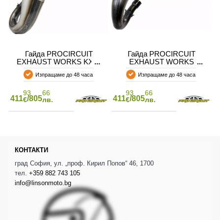
Гайда PROCIRCUIT
Гайда PROCIRCUIT
EXHAUST WORKS KX85
EXHAUST WORKS
KX85/100
Изпращаме до 48 часа
Изпращаме до 48 часа
93
66
93
66
411
/805
411
/805
€
лв.
€
лв.
КОНТАКТИ
град София, ул. „проф. Кирил Попов“ 46, 1700
тел.
+359 882 743 105
info@linsonmoto.bg