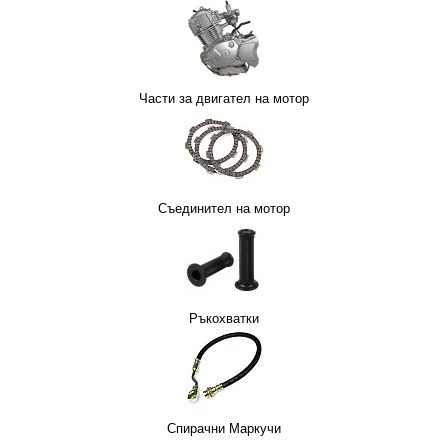
СТМАСИ
Н
НАКЛАДКИ ЗА МОТОР
Части за двигател на мотор
Съединител на мотор
 ЗА МОТОР
СПИРАЧНИ МАРКУЧИ
Ръкохватки
Спирачни Маркучи
ОТОРИ
СЪЕДИНИТЕЛ НА МОТОР