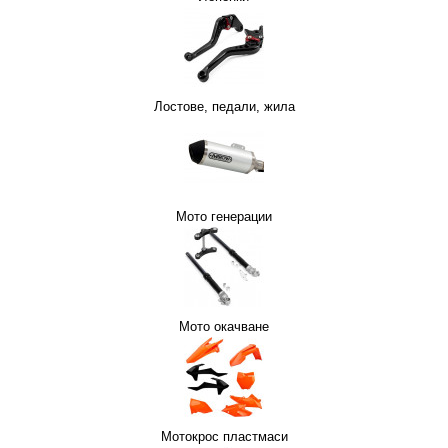
Лостове, педали, жила
СОАРИ
МОТО ОКАЧВАНЕ
СИГУРНОСТ
РЪКАВИЦИ MTB/ВЕЛО
Мото генерации
Мото окачване
И
ЛО
МОТО РОГАТКИ
СТОЙКИ
Мотокрос пластмаси