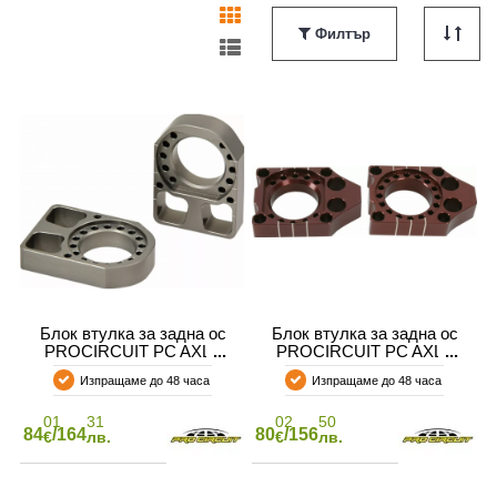
Филтър
АТЕЛ НА МОТОР
Блок втулка за задна ос
Блок втулка за задна ос
PROCIRCUIT PC AXLE
PROCIRCUIT PC AXLE
BLOCKS KXF
BLOCKS KXF/RMZ
Изпращаме до 48 часа
Изпращаме до 48 часа
01
31
02
50
84
/164
80
/156
€
лв.
€
лв.