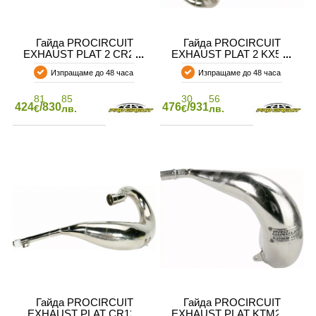
Гайда PROCIRCUIT
Гайда PROCIRCUIT
EXHAUST PLAT 2 CR250
EXHAUST PLAT 2 KX500
05-7
Изпращаме до 48 часа
Изпращаме до 48 часа
81
85
30
56
424
/830
476
/931
€
лв.
€
лв.
Гайда PROCIRCUIT
Гайда PROCIRCUIT
EXHAUST PLAT CR125
EXHAUST PLAT KTM250