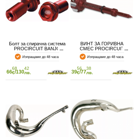
Болт за спирачна система
ВИНТ ЗА ГОРИВНА
PROCIRCUIT BANJO
СМЕС PROCIRCUIT
BOLT & WASHER KIT
SCREW FUEL MIXTURE
Изпращаме до 48 часа
Изпращаме до 48 часа
68
42
56
38
66
/130
39
/77
€
лв.
€
лв.