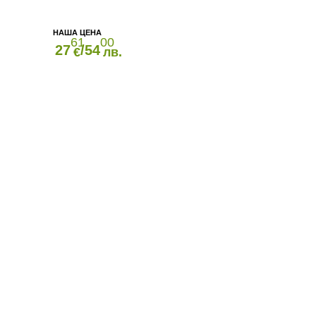
61
00
27
/54
€
лв.