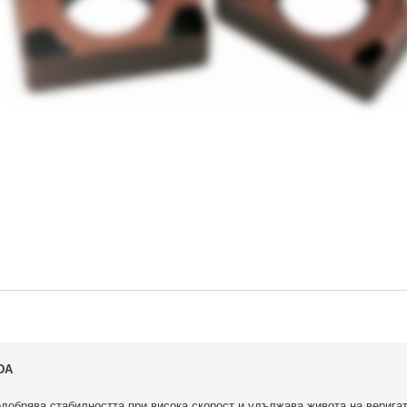
DA
добрява стабилността при висока скорост и удължава живота на веригат