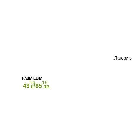
Лагери
56
19
43
/85
€
лв.