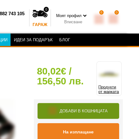
0
0
0
882 743 105
Моят профил
Вписване
ГАРАЖ
ЦИИ
ИДЕИ ЗА ПОДАРЪК
БЛОГ
80,02€ /
156,50 лв.
Продукти
от марката
ДОБАВИ В КОШНИЦАТА
На изплащане