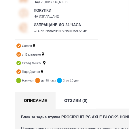
НАД 75,00€ / 146,69 ЛВ.
ПОКУПКИ
НА ИЗПЛАЩАНЕ
ИЗПРАЩАНЕ ДО 24 ЧАСА
СТОКИ НАЛИЧНИ В НАШ МАГАЗИН
София
с. Българене
Склад Линсон
Гоце Делчев
Наличен
до 48 часа
3 до 10 дни
ОПИСАНИЕ
ОТЗИВИ (0)
Блок за задна втулка PROCIRCUIT PC AXLE BLOCKS HON
Подпомагане на подравняването на задните колела, което по