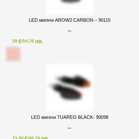
LED мигачи AROW2 CARBON – 90115
€
лв.
28
/54,76
LED мигачи TUAREG BLACK- 90098
€
лв.
23,90
/46,74