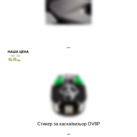
00
00
0
/0
€
лв.
Стикер за каска/визьор OV8P