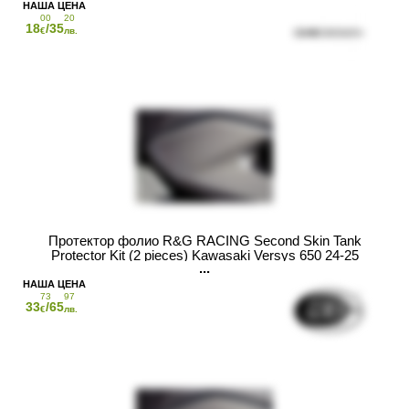
00
20
18
/35
€
лв.
Протектор фолио R&G RACING Second Skin Tank
Protector Kit (2 pieces) Kawasaki Versys 650 24-25
73
97
33
/65
€
лв.