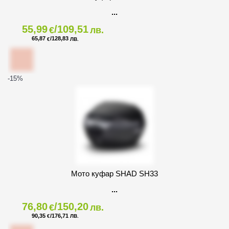
55,99
/109,51
€
лв.
65,87
/128,83
€
ЛВ.
-15
%
Мото куфар SHAD SH33
76,80
/150,20
€
лв.
90,35
/176,71
€
ЛВ.