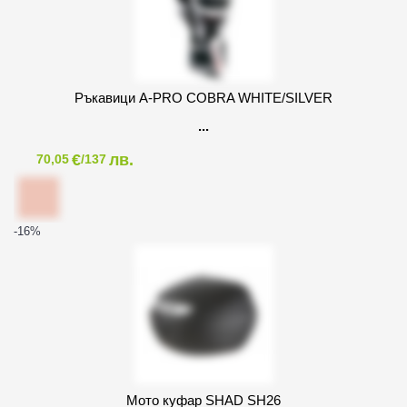
Ръкавици A-PRO COBRA WHITE/SILVER
€
лв.
70,05
/137
-16
%
Мото куфар SHAD SH26