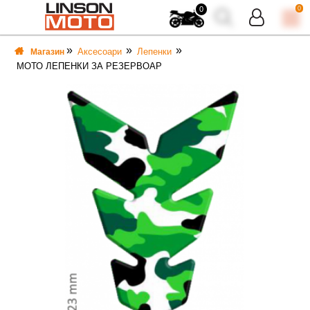
0
0
Аксесоари
Лепенки
Магазин
МОТО ЛЕПЕНКИ ЗА РЕЗЕРВОАР
ВКА
ВКА
ТИ