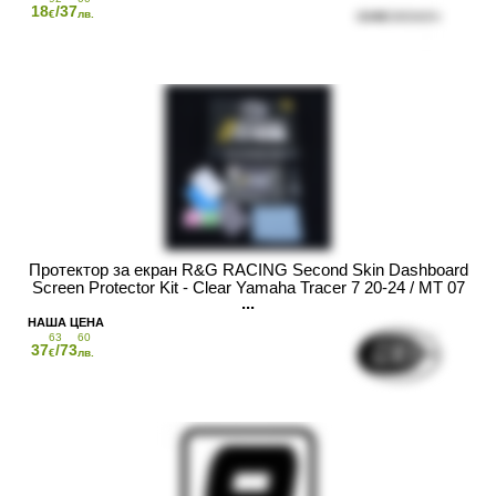
18
/37
€
лв.
Протектор за екран R&G RACING Second Skin Dashboard
Screen Protector Kit - Clear Yamaha Tracer 7 20-24 / MT 07
17-24
63
60
37
/73
€
лв.