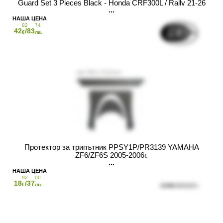
Guard Set 3 Pieces Black - Honda CRF300L / Rally 21-26
82
74
42
/83
€
лв.
Протектор за трипътник PPSY1P/PR3139 YAMAHA
ZF6/ZF6S 2005-2006г.
92
00
18
/37
€
лв.