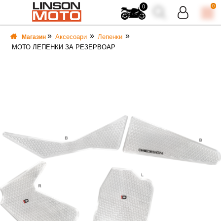
0
0
Аксесоари
Лепенки
Магазин
МОТО ЛЕПЕНКИ ЗА РЕЗЕРВОАР
ВКА
ВКА