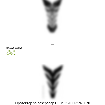
00
00
0
/0
€
лв.
Протектор за резервоар CGMOS103P/PR3070