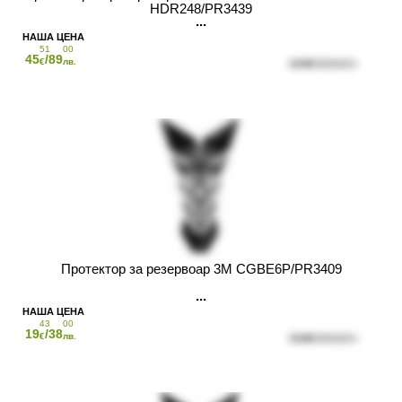
HDR248/PR3439
51
00
45
/89
€
лв.
Протектор за резервоар 3M CGBE6P/PR3409
43
00
19
/38
€
лв.